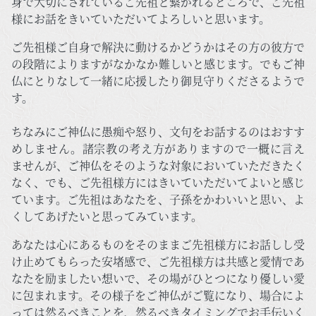
身で大切にされているご先祖と繋がれるところで、ご先祖
様にお話をきいていただいてよろしいと思います。
ご先祖様ご自身で解決に動けるかどうかはその方の彼方で
の段階によりますがなかなか難しいと感じます。でもご神
仏にとりなして一緒に応援したり御見守りくださるようで
す。
ちなみにご神仏に愚痴や怒り、文句をお話するのはおすす
めしません。諸宗教の考え方がありますので一概に言え
ませんが、ご神仏をそのような対象においていただきたく
なく、でも、ご先祖様方にはきいていただいてよいと感じ
ています。ご先祖はあなたを、子孫をかわいいと思い、よ
くしてあげたいと思ってみています。
あなたは心にあるものをそのままご先祖様方にお話しし受
け止めてもらった安堵感で、ご先祖様方は共感と愛情であ
なたを励ましたい想いで、その場がひとつになり優しい愛
に包まれます。その様子をご神仏がご覧になり、場合によ
っては然るべきことを、然るべきタイミングでお手伝いく