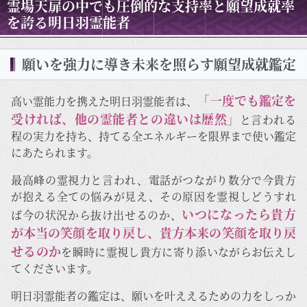
霊場天扉の中でも圧倒的な支持率と願望成就率
を誇る明日羽霊能者
願いを強力に導き未来を照らす願望成就鑑定
「一度でも鑑定を
高い霊能力を携えた明日羽霊能者は、
受ければ、他の霊能者との違いは歴然」
と言われる
程の実力を持ち、持てる全エネルギーを限界まで使い鑑定
にあたられます。
最高峰の霊視力と言われ、電話がつながり数分で今貴方
が抱える全ての悩みが見え、その原因を霊視しどうすれ
いつになったら貴方
ば今の状況から抜け出せるのか、
が本当の笑顔を取り戻し、貴方本来の笑顔を取り戻
せるのか
を瞬時に霊視し貴方に寄り添いながらお伝えし
てくださいます。
明日羽霊能者の鑑定は、願いを叶ええるための力をしっか