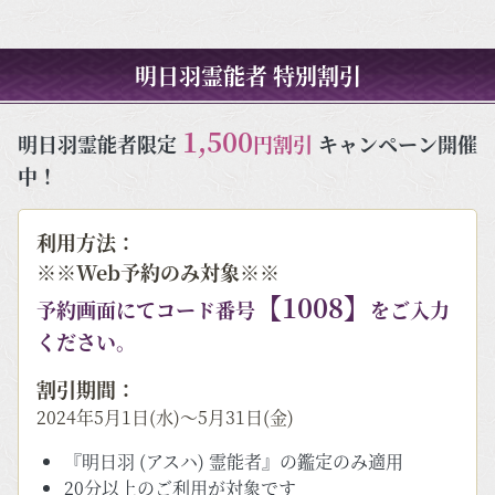
明日羽霊能者 特別割引
1,500
明日羽霊能者限定
円割引
キャンペーン開催
中！
利用方法：
※※Web予約のみ対象※※
【1008】
予約画面にてコード番号
をご入力
ください。
割引期間：
2024年5月1日(水)～5月31日(金)
『明日羽 (アスハ) 霊能者』の鑑定のみ適用
20分以上のご利用が対象です