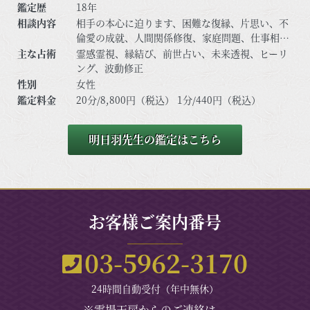
鑑定歴
18年
相談内容
相手の本心に迫ります、困難な復縁、片思い、不
倫愛の成就、人間関係修復、家庭問題、仕事相談
など
主な占術
霊感霊視、縁結び、前世占い、未来透視、ヒーリ
ング、波動修正
性別
女性
鑑定料金
20分/8,800円（税込） 1分/440円（税込）
明日羽先生の鑑定はこちら
お客様ご案内番号
03-5962-3170
24時間自動受付（年中無休）
※霊場天扉からのご連絡は、