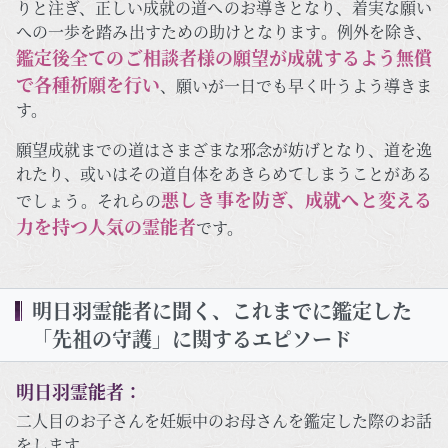
りと注ぎ、正しい成就の道へのお導きとなり、着実な願い
への一歩を踏み出すための助けとなります。例外を除き、
鑑定後全てのご相談者様の願望が成就するよう無償
で各種祈願を行い
、願いが一日でも早く叶うよう導きま
す。
願望成就までの道はさまざまな邪念が妨げとなり、道を逸
れたり、或いはその道自体をあきらめてしまうことがある
悪しき事を防ぎ、成就へと変える
でしょう。それらの
力を持つ人気の霊能者
です。
明日羽霊能者に聞く、これまでに鑑定した
「先祖の守護」に関するエピソード
明日羽霊能者：
二人目のお子さんを妊娠中のお母さんを鑑定した際のお話
をします。