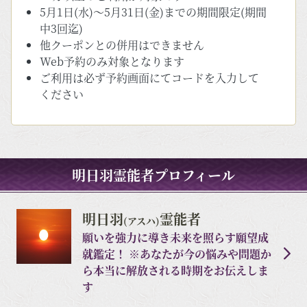
5月1日(水)～5月31日(金)までの期間限定(期間
中3回迄)
他クーポンとの併用はできません
Web予約のみ対象となります
ご利用は必ず予約画面にてコードを入力して
ください
明日羽霊能者プロフィール
明日羽
霊能者
(アスハ)
願いを強力に導き未来を照らす願望成
就鑑定！ ※あなたが今の悩みや問題か
ら本当に解放される時期をお伝えしま
す