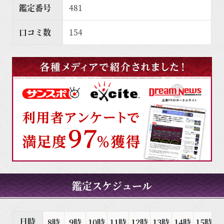
鑑定番号
481
口コミ数
154
鑑定スケジュール
日時
8時
9時
10時
11時
12時
13時
14時
15時
1