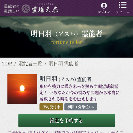
メニュー
ログイン
明日羽
霊能者
（アスハ）
fortune teller
TOP
霊能者一覧
明日羽 霊能者
明日羽
(アスハ)
霊能者
願いを強力に導き未来を照らす願望成就鑑
定！ ※あなたが今の悩みや問題から本当に
解放される時期をお伝えします
予約受付中
初回１分単位OK
鑑定を予約する
ご予約受付中！ログイン状態であれば鑑定スケジュールからご