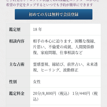
希望の予定をタップするといつでも予約が簡単にできます
初めての方は無料で会員登録
鑑定歴
18 年
相談内容
相手の本心に迫ります、困難な復縁、
片思い、不倫愛の成就、人間関係修
復、家庭問題、仕事相談など
主な占術
霊感霊視、縁結び、前世占い、未来透
視、ヒーリング、波動修正
性別
女性
鑑定料金
20分/8,800円（税込） 1分/440円（税
込）