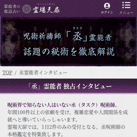
メニュー
ログイン
TOP
丞霊能者インタビュー
「丞」霊能者 独占インタビュー
呪術界で知らない人はいない丞（タスク）呪術師。
年間100件以上の依頼を受け、複雑恋愛や人間関係を成
就へと導いていらっしゃいます。
霊場天扉では、1日2件のみの受付となる、丞呪術師の
本格鑑定を特集致します。