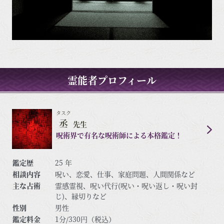
霊能者プロフィール
タスク
丞
先生
呪術界で有名な呪術師による本格鑑定！
鑑定歴
25 年
相談内容
呪い、恋愛、仕事、家庭問題、人間関係など
主な占術
霊感霊視、呪い代行(呪い・呪い返し・呪い封
じ)、縁切りなど
性別
男性
鑑定料金
1分/330円（税込）