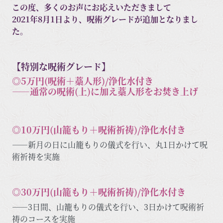
この度、多くのお声にお応えいただきまして
2021年8月1日より、呪術グレードが追加となりまし
た。
【特別な呪術グレード】
◎5万円(呪術＋藁人形)/浄化水付き
――通常の呪術(上)に加え藁人形をお焚き上げ
◎10万円(山籠もり＋呪術祈祷)/浄化水付き
――新月の日に山籠もりの儀式を行い、丸1日かけて呪
術祈祷を実施
◎30万円(山籠もり＋呪術祈祷)/浄化水付き
――3日間、山籠もりの儀式を行い、3日かけて呪術祈
祷のコースを実施