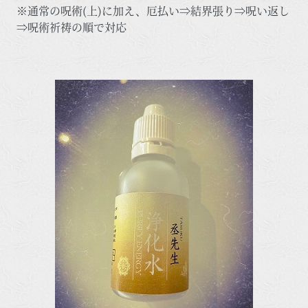
※通常の呪術(上)に加え、厄払い⇒結界張り⇒呪い返し
⇒呪術祈祷の順で対応