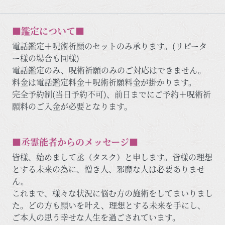
■鑑定について■
電話鑑定＋呪術祈願のセットのみ承ります。(リピータ
ー様の場合も同様)
電話鑑定のみ、呪術祈願のみのご対応はできません。
料金は電話鑑定料金＋呪術祈願料金が掛かります。
完全予約制(当日予約不可)、前日までにご予約＋呪術祈
願料のご入金が必要となります。
■丞霊能者からのメッセージ■
皆様、始めまして丞（タスク）と申します。皆様の理想
とする未来の為に、憎き人、邪魔な人は必要ありませ
ん。
これまで、様々な状況に悩む方の施術をしてまいりまし
た。どの方も願いを叶え、理想とする未来を手にし、
ご本人の思う幸せな人生を過ごされています。