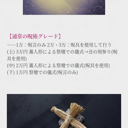
【通常の呪術グレード】
――1万：呪言のみ 2万・3万：呪具を使用して行う
(上) 3万円 藁人形による祭壇での儀式→丑の刻参り(呪
具を使用)
(中) 2万円 藁人形による祭壇での儀式(呪具を使用)
(下) 1万円 祭壇での儀式(呪言のみ)