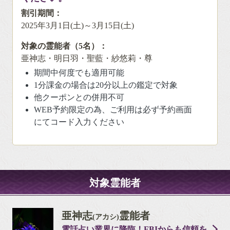
割引期間：
2025年3月1日(土)～3月15日(土)
対象の霊能者（5名）：
亜神志・明日羽・聖藍・紗悠莉・尊
期間中何度でも適用可能
1分課金の場合は20分以上の鑑定で対象
他クーポンとの併用不可
WEB予約限定の為、ご利用は必ず予約画面
にてコード入力ください
対象霊能者
亜神志
霊能者
(アカシ)
電話占い業界に降臨！FBIからも信頼を