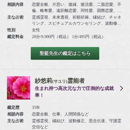
相談内容
恋愛全般、片思い、復縁、復活愛、二股恋愛、不
倫、略奪愛、遠距離恋愛、同性愛、国際恋愛、浮
気、結婚、離婚、夫婦問題、家族/家庭問題、親
主な占術
霊感霊視、未来透視、祈願祈祷、縁結び、チャネ
子、育児、教育、介護、引っ越し、人間関係、仕
リング、スピチュアルカウンセリング、波動修
事全般、適職、経営、進路、相性、ママ友、相手
正、思念伝達、引き寄せ、ヒーリング、命名/改
性別
女性
の気持ち、人生相談、開運、運勢、健康、動物、
名、アニマルコミュニケーション
鑑定料金
20分/9,900円（税込） 1分/495円（税込）
故人、など
聖藍先生の鑑定はこちら
紗悠莉
霊能者
(サユリ)
生まれ持つ高次元な力で圧倒的な成就
率！
鑑定歴
35年
相談内容
恋愛全般、仕事、人間関係など
主な占術
霊感霊視、縁結び、波動修正、思念伝達、守護霊
交信など