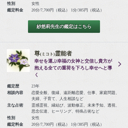
性別
女性
鑑定料金
20分/7,700円（税込） 1分/385円（税込）
紗悠莉先生の鑑定はこちら
尊
霊能者
(ミコト)
幸せを運ぶ幸福の女神と交信し貴方が
抱える全ての重荷を下ろし幸せへと導
く
鑑定歴
23年
相談内容
恋愛全般、復縁、遠距離恋愛、仕事、家庭問題、
夫婦、子育て、人生相談など
主な占術
霊感霊視、縁結び、波動修正、未来予知、透視、
思念伝達、ヒーリング、特殊占術など
性別
女性
鑑定料金
20分/7,700円（税込） 1分/385円（税込）