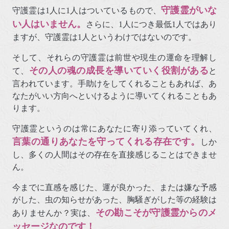
守護霊がいな
守護霊は1人に1人はついているもので、
い人はいません。
さらに、1人につき最低1人ではあり
ますが、守護霊は1人というわけではないのです。
そして、それらの守護霊は前世や現生の運命を理解し
その人の魂の成長を導いていく役割がある
て、
と
言われています。手助けをしてくれることもあれば、あ
なたがいい方向へといけるように導いてくれることもあ
ります。
守護霊というのは常にあなたに寄り添っていてくれ、
言葉の通りあなたを守ってくれる存在です。
しか
し、多くの人間はその存在を直接感じることはできませ
ん。
今までに直感を感じた、運が良かった、または嫌な予感
がした、虫の知らせがあった、胸騒ぎがした等の経験は
その勘こそが守護霊からのメ
ありませんか？実は、
ッセージなのです！