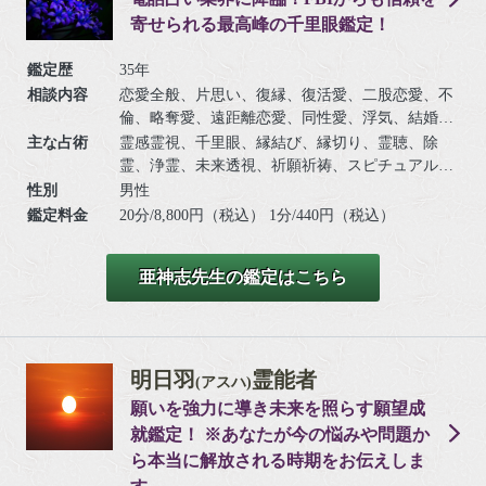
寄せられる最高峰の千里眼鑑定！
鑑定歴
35年
相談内容
恋愛全般、片思い、復縁、復活愛、二股恋愛、不
倫、略奪愛、遠距離恋愛、同性愛、浮気、結婚、
離婚、夫婦問題、家庭/家族問題、親子、育児、教
主な占術
霊感霊視、千里眼、縁結び、縁切り、霊聴、除
育、介護、引っ越し、仕事全般、適職、経営、進
霊、浄霊、未来透視、祈願祈祷、スピチュアルカ
路、人間関係、相性、ママ友、相手の気持ち、人
ウンセリング、波動修正、思念伝達、引き寄せ、
性別
男性
生相談、開運、運勢、健康、金銭、動物、故人、
ヒーリング、チャネリング、オーラ、チャクラ、
鑑定料金
20分/8,800円（税込） 1分/440円（税込）
心霊相談など
前世/過去世、守護霊対話、死者との対話、霊障除
去、先祖供養、写真供養、人形供養、過去世供
亜神志先生の鑑定はこちら
養、高次との交信、アニマルコミニケーション、
呪術、魂入/魂抜、命名/改名など
明日羽
霊能者
(アスハ)
願いを強力に導き未来を照らす願望成
就鑑定！ ※あなたが今の悩みや問題か
ら本当に解放される時期をお伝えしま