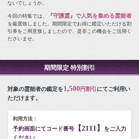
ないでしょうか。
『守護霊』で人気を集める霊能者
今回の特集では、
を厳選致しました。期間限定でお得に鑑定いただける割
引券をご用意致しましたので、是非この機会をご活用く
ださいませ。
期間限定 特別割引
1,500
対象の霊能者の鑑定を
円割引
にてご利用い
ただけます。
利用方法：
【2111】
予約画面にてコード番号
をご入力
ください。