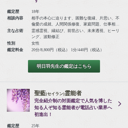
す
鑑定歴
18年
相談内容
相手の本心に迫ります、困難な復縁、片思い、不
倫愛の成就、人間関係修復、家庭問題、仕事相談
など
主な占術
霊感霊視、縁結び、前世占い、未来透視、ヒーリ
ング、波動修正
性別
女性
鑑定料金
20分/8,800円（税込） 1分/440円（税込）
明日羽先生の鑑定はこちら
聖藍
霊能者
(セイラン)
完全紹介制の対面鑑定で人気を博した
知る人ぞ知る霊能者が電話占い業界へ
初進出！
鑑定歴
25年