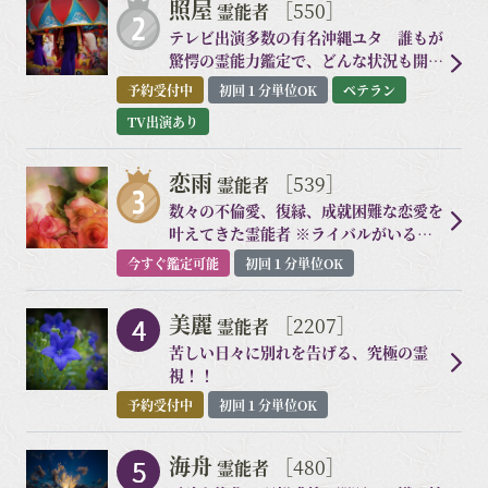
照屋
［550］
霊能者
テレビ出演多数の有名沖縄ユタ 誰もが
驚愕の霊能力鑑定で、どんな状況も開運
へ導く！
予約受付中
初回１分単位OK
ベテラン
TV出演あり
恋雨
［539］
霊能者
数々の不倫愛、復縁、成就困難な恋愛を
叶えてきた霊能者 ※ライバルがいる方
（略奪愛）必見。誰かを傷つけてでも幸
今すぐ鑑定可能
初回１分単位OK
せになりたいという決意のある方限定。
本当に叶います。
美麗
［2207］
霊能者
苦しい日々に別れを告げる、究極の霊
視！！
予約受付中
初回１分単位OK
海舟
［480］
霊能者