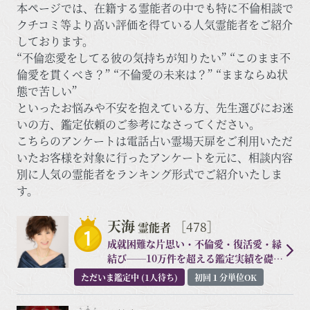
本ページでは、在籍する霊能者の中でも特に不倫相談で
クチコミ等より高い評価を得ている人気霊能者をご紹介
しております。
“不倫恋愛をしてる彼の気持ちが知りたい” “このまま不
倫愛を貫くべき？” “不倫愛の未来は？” “ままならぬ状
態で苦しい”
といったお悩みや不安を抱えている方、先生選びにお迷
いの方、鑑定依頼のご参考になさってください。
こちらのアンケートは電話占い霊場天扉をご利用いただ
いたお客様を対象に行ったアンケートを元に、相談内容
別に人気の霊能者をランキング形式でご紹介いたしま
す。
天海
［478］
霊能者
成就困難な片思い・不倫愛・復活愛・縁
結び──10万件を超える鑑定実績を礎
に、著名人やトップアスリートからも厚
ただいま鑑定中 (1人待ち)
初回１分単位OK
い信頼を集める、霊場天扉屈指の願望成
就鑑定