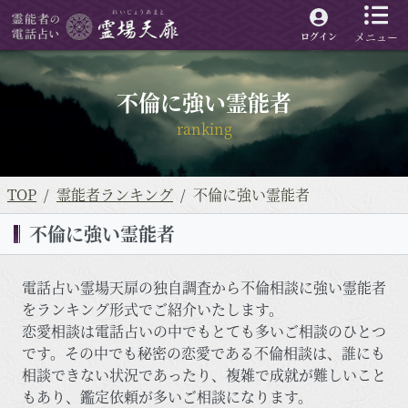
メニュー
ログイン
不倫に強い霊能者
ranking
TOP
霊能者ランキング
不倫に強い霊能者
不倫に強い霊能者
電話占い霊場天扉の独自調査から不倫相談に強い霊能者
をランキング形式でご紹介いたします。
恋愛相談は電話占いの中でもとても多いご相談のひとつ
です。その中でも秘密の恋愛である不倫相談は、誰にも
相談できない状況であったり、複雑で成就が難しいこと
もあり、鑑定依頼が多いご相談になります。