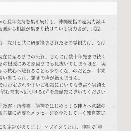
から長年支持を集め続ける、沖縄屈指の超実力派ユ
全国から相談が集まり続けている実力者が、照屋
力。歳月と共に研ぎ澄まされたその霊視力は、もは
現在に至るまでの流れ、さらには数十年先まで続く
その根源にある原因までも見抜いてしまうほど。実
から核心へ触れることも少なくないのだとか。本来
言い当てられ、驚きの声が絶えません。
では否定されやすいご相談においても豊富な実績を
ば望む未来へ近づけるか”を最優先に導いてください
守護霊・指導霊・龍神をはじめとする神々へ意識の
談者様に必要なメッセージを降ろしていく独自鑑定
にも定評があります。マブイグミとは、沖縄で“魂