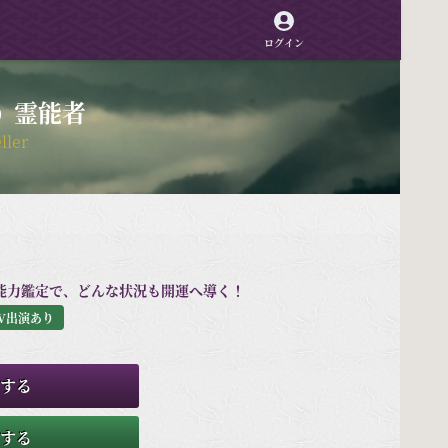
ログイン
霊能者
）
ller
能力鑑定で、どんな状況も開運へ導く！
V出演あり
する
する