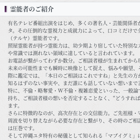
霊能者のご紹介
有名テレビ番組出演をはじめ、多くの著名人・芸能関係者
タ。その圧倒的な霊視力と成就力によって、口コミだけで
（テルヤ）霊能者です。
照屋霊能者が持つ霊能力は、幼少期より宿していた特別な
や常識では測れない領域に達していると言われています。
お電話が繋がってわずか数分。ご相談者様が生まれてから
未来の可能性までも瞬時に映像として捉え、悩みや願望、
際に鑑定では、「本日のご相談はこれですね」と先生の方
知るはずのない事実や、まだ誰にも話していない想いまで
特に、不倫・略奪愛・W不倫・複雑恋愛といった、一般論
持ち、ご相談者様の想いを否定することなく、“どうすれ
ます。
さらに特徴的なのが、高次存在との交信能力。ご先祖様・
周波を切り替えながら必要な存在と繋がり、その時のご相
は圧巻です。
そして沖縄ユタ特有の秘儀として知られる「マブイグミ」