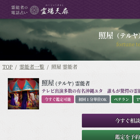
照屋
（テルヤ
fortune te
TOP
霊能者一覧
照屋 霊能者
照屋
(テルヤ)
霊能者
テレビ出演多数の有名沖縄ユタ 誰もが驚愕の霊
今すぐ鑑定可能
初回１分単位OK
ベテラン
T
今すぐ相談
鑑定を予約