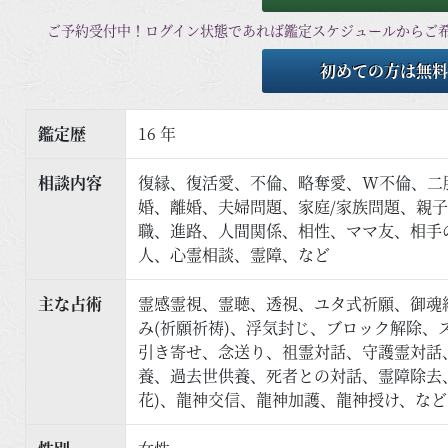
ご予約受付中！ログイン状態であれば鑑定スケジュールからご
初めての方は無料
鑑定歴
16 年
相談内容
復縁、復活愛、不倫、略奪愛、W不倫、二
婚、離婚、夫婦問題、家庭/家族問題、親
職、進路、人間関係、相性、ママ友、相手
人、心霊相談、霊障、など
主な占術
霊感霊視、霊聴、透視、ユタ式祈願、御魂
み(祈願祈祷)、浮気封じ、ブロック解除、
引き寄せ、念送り、祖霊対話、守護霊対話、
養、過去世供養、死者との対話、霊障除去
花)、龍神交信、龍神加護、龍神授け、など