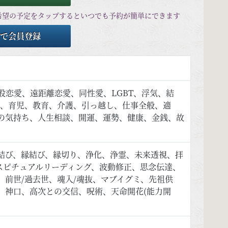
希望の予定をタップするといつでも予約が簡単にできます
で会員登録
股恋愛、遠距離恋愛、同性愛、LGBT、浮気、結
子、育児、教育、介護、引っ越し、仕事全般、適
の気持ち、人生相談、開運、運勢、健康、金銭、故
結び、縁結び、縁切り、浄化、浄霊、未来透視、拝
スピチュアルリーディング、波動修正、思念伝達、
前世/過去世、魂入/魂抜、マブイグミ、先祖供
、神口、高次との交信、呪術、天命開花(能力開