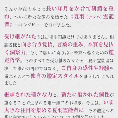
長い年月をかけて研鑽を重
そんな存在のもとで
ね
《夏羽
霊能
、ついに新たな歩みを始めた
(ナツハ)
者》
へインタビューを行いました。
受け継がれた
のは占術や知識だけではありません。相
向き合う覚悟
言葉の重み
本質を見抜
談者様と
、
、
く洞察力
鑑
、そして願いに寄り添い未来へ導くための
定哲学
。そのすべてを受け継ぎながらも、夏羽霊能者は
ご自身の感性や経験
決して誰かの再現ではなく、
を
独自の鑑定スタイル
重ねることで
を確立してこられ
ました。
継承された確かな力
新たに磨かれた個性
と、
が
いま
重なることで生まれる唯一無二のお導き。今回は、
大きな注目を集める夏羽霊能者に
、その鑑定への
想いや大切にしていることについてお話を伺いました。