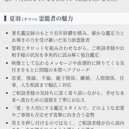
夏羽
霊能者の魅力
(ナツハ)
著名鑑定師のもとで長年研鑽を積み、確かな鑑定力と
お導きの力を受け継いだ実力派霊能者
霊視とタロットを組み合わせながら、ご相談者様やお
相手様の状況を多角的に読み解く独自鑑定
映像として伝わるメッセージや直感的に降りてくる気
付きをもとに問題の本質へアプローチ
恋愛、復縁、不倫、親子関係、離婚、人間関係、仕
事、人生相談まで幅広く対応
ご相談者様の気持ちに深く寄り添いながら、幸せな未
来へ進むための道筋を丁寧にお伝え
「愛」を大切にする鑑定スタイルで、どのような恋愛
やご事情も否定せず真摯に向き合う姿勢
答えを押し付けるのではなく、ご相談者様が自ら前向