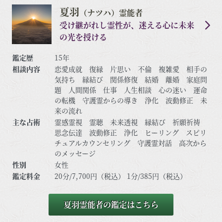
夏羽
（ナツハ）霊能者
受け継がれし霊性が、迷える心に未来
の光を授ける
鑑定歴
15年
相談内容
恋愛成就 復縁 片思い 不倫 複雑愛 相手の
気持ち 縁結び 関係修復 結婚 離婚 家庭問
題 人間関係 仕事 人生相談 心の迷い 運命
の転機 守護霊からの導き 浄化 波動修正 未
来の流れ
主な占術
霊感霊視 霊聴 未来透視 縁結び 祈願祈祷
思念伝達 波動修正 浄化 ヒーリング スピリ
チュアルカウンセリング 守護霊対話 高次から
のメッセージ
性別
女性
鑑定料金
20分/7,700円（税込） 1分/385円（税込）
夏羽霊能者の鑑定はこちら