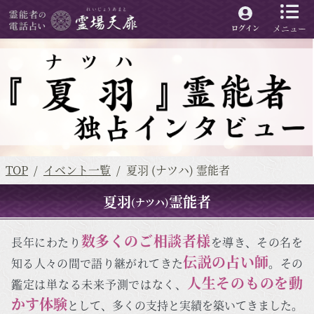
メニュー
ログイン
TOP
イベント一覧
夏羽 (ナツハ) 霊能者
夏羽
霊能者
(ナツハ)
数多くのご相談者様
長年にわたり
を導き、その名を
伝説の占い師
知る人々の間で語り継がれてきた
。その
人生そのものを動
鑑定は単なる未来予測ではなく、
かす体験
として、多くの支持と実績を築いてきました。