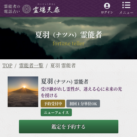
メニュー
ログイン
夏羽
霊能者
（ナツハ）
fortune teller
TOP
霊能者一覧
夏羽 霊能者
夏羽
(ナツハ)
霊能者
受け継がれし霊性が、迷える心に未来の光
を授ける
予約受付中
初回１分単位OK
ニューフェイス
鑑定を予約する