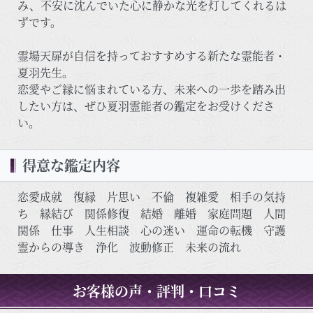
み、不安に沈んでいた心に静かな光を灯してくれるは
ずです。
霊場天扉が自信を持っておすすめする新たな霊能者・
夏羽先生。
恋愛やご縁に悩まれている方、未来への一歩を踏み出
したい方は、ぜひ夏羽霊能者の鑑定をお受けくださ
い。
得意な鑑定内容
恋愛成就 復縁 片思い 不倫 複雑愛 相手の気持
ち 縁結び 関係修復 結婚 離婚 家庭問題 人間
関係 仕事 人生相談 心の迷い 運命の転機 守護
霊からの導き 浄化 波動修正 未来の流れ
お客様の声・評判・口コミ