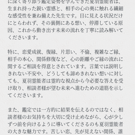
に深く寄り添う鑑定姿勢を学んできた夏羽霊能者は、
生まれ持った鋭い霊感と、相手の心の奥に触れる繊細
な感受性を兼ね備えた先生です。目に見える状況だけ
にとらわれず、その裏側にある想い、停滞している原
因、これから動き出す未来の流れを丁寧に読み解いて
くださいます。
特に、恋愛成就、復縁、片思い、不倫、複雑なご縁、
相手の本心、関係修復など、心の距離やご縁の流れに
関するご相談を得意とされています。言葉では説明し
きれない不安や、どうしても諦めきれない想いに対し
ても、夏羽霊能者は霊的な視点から今必要な答えを受
け取り、相談者様が望む未来へ進むための道筋を示し
てくださいます。
また、鑑定では一方的に結果を伝えるのではなく、相
談者様のお気持ちを大切に受け止めながら、心が少し
ずつ前を向けるように導いてくださるのも夏羽霊能者
の大きな魅力です。苦しい恋、先が見えない関係、誰