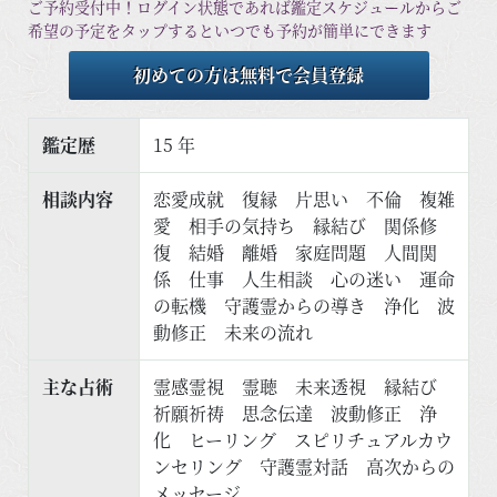
ご予約受付中！ログイン状態であれば鑑定スケジュールからご
希望の予定をタップするといつでも予約が簡単にできます
初めての方は無料で会員登録
鑑定歴
15 年
相談内容
恋愛成就 復縁 片思い 不倫 複雑
愛 相手の気持ち 縁結び 関係修
復 結婚 離婚 家庭問題 人間関
係 仕事 人生相談 心の迷い 運命
の転機 守護霊からの導き 浄化 波
動修正 未来の流れ
主な占術
霊感霊視 霊聴 未来透視 縁結び
祈願祈祷 思念伝達 波動修正 浄
化 ヒーリング スピリチュアルカウ
ンセリング 守護霊対話 高次からの
メッセージ