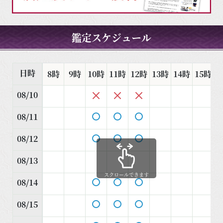
鑑定スケジュール
日時
8時
9時
10時
11時
12時
13時
14時
15時
1
08/10
08/11
08/12
08/13
スクロールできます
08/14
08/15