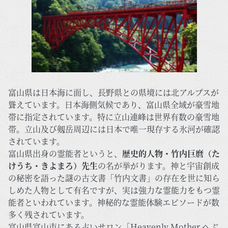
富山県は日本海に面し、長野県との県境には北アルプスが
聳えています。日本海側気候であり、富山県全域が豪雪地
帯に指定されています。特に立山連峰は世界有数の豪雪地
帯。立山及び剱岳周辺には日本で唯一現存する氷河が確認
されています。
富山県出身の霊能者というと、
歴史的人物・竹内巨麿（た
けうち・きよまろ）先生
の名が挙がります。神と宇宙創成
の秘密を語った謎の古文書「竹内文書」の存在を世に知ら
しめた人物として有名ですが、実は強力な霊能力をもつ霊
能者といわれています。神秘的な霊能体験エピソードが数
多く残されています。
富山県富山市にある占いサロン「Heavenly Mother へぶ