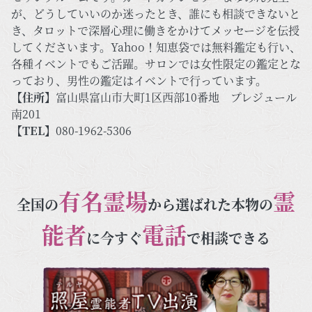
が、どうしていいのか迷ったとき、誰にも相談できないと
き、タロットで深層心理に働きをかけてメッセージを伝授
してくださいます。Yahoo！知恵袋では無料鑑定も行い、
各種イベントでもご活躍。サロンでは女性限定の鑑定とな
っており、男性の鑑定はイベントで行っています。
【住所】
富山県富山市大町1区西部10番地 プレジュール
南201
【TEL】
080-1962-5306
有名霊場
霊
全国の
から選ばれた本物の
能者
電話
に今すぐ
で相談できる