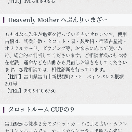
【TEL】
090-2838-0682
Heavenly Mother へぶんりぃまざー
ももはなこ先生が鑑定を行っている占いサロンです。使用
占術は、紫微斗数・タロット・易・数秘術・宿曜占星術・
オラクルカード、ダウジング等。お悩みに応じて使いわ
け、総合的に判断してくださいます。ご相談者様のもつ潜
在意識、運命などを内側から見直しお導きをしてください
ます。恋愛相談では、相性診断も行っています。
【住所】
富山県富山市新根塚町2-7-5 パインパレス根塚
201号
【TEL】
090-9440-6780
タロットルーム CUPの９
富山駅から徒歩２分のタロットカードによる占い・カウン
セリングルームです。カードカウンセラーまゆみん先生