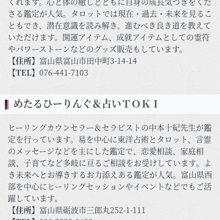
くれます。心と体の癒しとともに自身の成長気づきをくだ
さる鑑定が人気。タロットでは現在・過去・未来を見るこ
ともでき、潜在意識を読み解き、進むべき良き道を教えて
いただけます。開運アイテム、成就アイテムとしての霊符
やパワーストーンなどのグッズ販売もしています。
【住所】
富山県富山市田中町3-14-14
【TEL】
076-441-7103
めたるひーりんぐ＆占いＴＯＫＩ
ヒーリングカウンセラー＆セラピストの中本十紀先生が鑑
定を行っています。易を中心に東洋占術とタロット、言霊
のメッセージなどを主にした鑑定で、恋愛相談、家庭相
談、子育てなど多岐に亘るご相談をお受けしています。よ
き未来へとお導きするお力添えある鑑定が人気。富山県西
部を中心にヒーリングセッションやイベントなどでもご活
躍しています。
【住所】
富山県砺波市三郎丸252-1-111