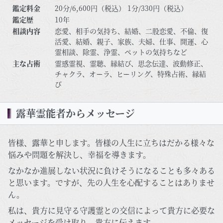
鑑定料金
20分/6,600円（税込） 1分/330円（税込）
鑑定歴
10年
相談内容
恋愛、相手の気持ち、結婚、二股恋愛、不倫、復
活愛、結婚、親子、家族、夫婦、仕事、開運、心
霊相談、除霊、浄霊、ペットの気持ちなど
主な占術
霊感霊視、霊聴、縁結び、思念伝達、波動修正、
チャクラ、オーラ、ヒーリング、特殊占術、縁結
び
露華霊能者からメッセージ
皆様、露華と申します。皆様の人生に立ちはだかる様々な
悩みや問題を解決し、幸福を導きます。
なかなか進展しない状況に負けそうになることも多々ある
と思います。ですが、先の人生を心配することはありませ
ん。
私は、貴方に見守る守護霊との交信によって貴方に必要な
メッセージを受け取り、貴方に伝えます。