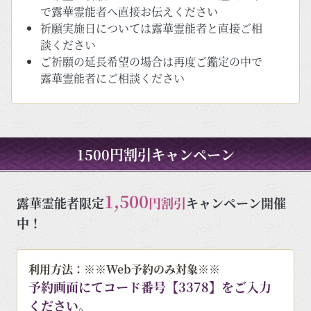
で露華霊能者へ直接お伝えください
祈願実施日については露華霊能者と直接ご相
談ください
ご祈願の延長希望の場合は再度ご鑑定の中で
露華霊能者にご相談ください
1500円割引キャンペーン
1,500
露華霊能者限定
円割引
キャンペーン開催
中！
利用方法：※※Web予約のみ対象※※
予約画面にてコード番号【3378】をご入力
ください。