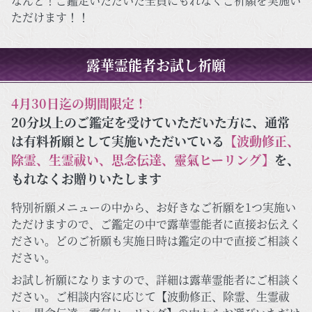
なんと！ご鑑定いただいた全員にもれなくご祈願を実施い
ただけます！！
露華霊能者お試し祈願
4月30日迄の期間限定！
20分以上のご鑑定を受けていただいた方に、通常
は有料祈願として実施いただいている
【波動修正、
除霊、生霊祓い、思念伝達、靈氣ヒーリング】
を、
もれなくお贈りいたします
特別祈願メニューの中から、お好きなご祈願を1つ実施い
ただけますので、ご鑑定の中で露華霊能者に直接お伝えく
ださい。どのご祈願も実施日時は鑑定の中で直接ご相談く
ださい。
お試し祈願になりますので、詳細は露華霊能者にご相談く
ださい。ご相談内容に応じて【波動修正、除霊、生霊祓