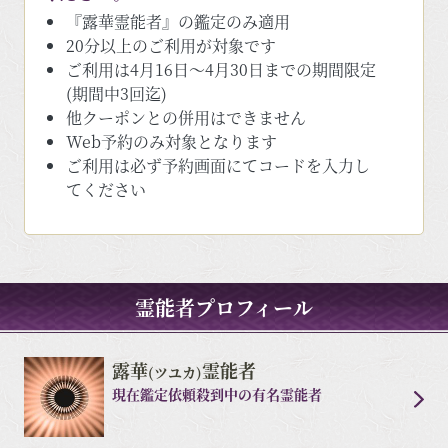
『露華霊能者』の鑑定のみ適用
20分以上のご利用が対象です
ご利用は4月16日～4月30日までの期間限定
(期間中3回迄)
他クーポンとの併用はできません
Web予約のみ対象となります
ご利用は必ず予約画面にてコードを入力し
てください
霊能者プロフィール
露華
霊能者
(ツユカ)
現在鑑定依頼殺到中の有名霊能者