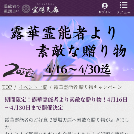
メニュー
ログイン
TOP
イベント一覧
露華霊能者 贈り物キャンペーン
期間限定！露華霊能者より素敵な贈り物！4月16日
～4月30日まで開催決定
露華霊能者のご好意で霊場天扉へ素敵な贈り物が届きまし
た。