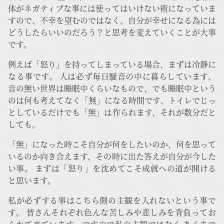
体がネガティブな事には使ってはいけない術になっていま
すので、不幸を望むのではなく、自分が幸せになる為には
どうしたらいいのだろう？と思考を変えていくことが大事
です。
例えば「怒り」を持ってしまっている場合、まずは冷静に
なる事です。 人は必ず毎日騒音の中に暮らしています、
音の無い世界は睡眠中くらいなもので、でも睡眠中という
のは何も考えてなく「無」になる時間です、トイレでじっ
としているだけでも「無」は作られます、それが数分だと
しても。
「無」になった時こそ自分が何をしたいのか、何を思って
いるのか向き合えます、その時に出た答えが自分が今した
い事。 まずは「怒り」を沈めてこそ成就への道が開ける
と思います。
私が必ずする事はこちら側の主観を入れないという事で
す。 皆さんそれぞれ色んな苦しみや悲しみを背負ってお