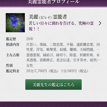
美麗霊能者プロフィール
美麗
霊能者
(ビレイ)
苦しい日々に別れを告げる、究極の霊
視！！
鑑定歴
20年
相談内容
片思い、復縁、二股恋愛、不倫、遠距離恋愛、同
性愛、浮気、略奪愛、結婚、離婚、夫婦問題、家
庭問題、親子、育児、教育、介護、引っ越し、人
主な占術
霊感霊視、縁結び、縁切り、除霊、祈願祈祷、未
間関係、仕事、人間関係、相性、ママ友、相手の
来透視、波動修正、思念伝達、引き寄せ、前世/過
気持ち、人生相談、開運、運勢、健康、金銭、動
去世、守護霊対話、死者との対話、霊障除去、先
性別
女性
物、失せ物、心霊相談、など
祖供養、写真供養、過去世供養、高次との交信、
鑑定料金
20分/7,700円（税込） 1分/385円（税込）
霊符、お札、など
美麗先生の鑑定はこちら