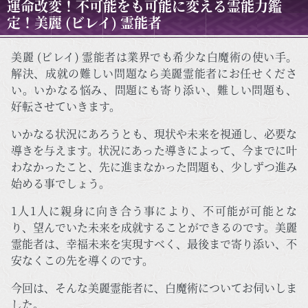
運命改変！不可能をも可能に変える霊能力鑑
定！美麗 (ビレイ) 霊能者
美麗 (ビレイ) 霊能者は業界でも希少な白魔術の使い手。
解決、成就の難しい問題なら美麗霊能者にお任せくださ
い。いかなる悩み、問題にも寄り添い、難しい問題も、
好転させていきます。
いかなる状況にあろうとも、現状や未来を視通し、必要な
導きを与えます。状況にあった導きによって、今までに叶
わなかったこと、先に進まなかった問題も、少しずつ進み
始める事でしょう。
1人1人に親身に向き合う事により、不可能が可能とな
り、望んでいた未来を成就することができるのです。美麗
霊能者は、幸福未来を実現すべく、最後まで寄り添い、不
安なくこの先を導くのです。
今回は、そんな美麗霊能者に、白魔術についてお伺いしま
した。