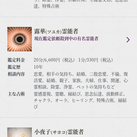
達、特殊占術
露華
霊能者
(ツユカ)
現在鑑定依頼殺到中の有名霊能者
鑑定料金
20分/6,600円（税込） 1分/330円（税込）
鑑定歴
10年
相談内容
恋愛、相手の気持ち、結婚、二股恋愛、不倫、復
活愛、結婚、親子、家族、夫婦、仕事、開運、心
霊相談、除霊、浄霊、ペットの気持ちなど
主な占術
霊感霊視、霊聴、縁結び、思念伝達、波動修正、
チャクラ、オーラ、ヒーリング、特殊占術、縁結
び
小夜子
霊能者
(サヨコ)