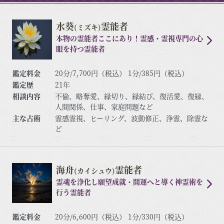
水葵
霊能者
(ミズキ)
本物の霊能者ここにあり！霊感・霊視専門の心
眼を持つ霊能者
鑑定料金
20分/7,700円（税込） 1分/385円（税込）
鑑定歴
21年
相談内容
不倫、略奪愛、縁切り、縁結び、復活愛、復縁、
人間関係、仕事、家庭問題など
主な占術
霊感霊視、ヒーリング、波動修正、浄霊、除霊な
ど
海舟
霊能者
(カイシュウ)
霊魂を浄化し願望成就・開運へと導く神霊術を
行う霊能者
鑑定料金
20分/6,600円（税込） 1分/330円（税込）