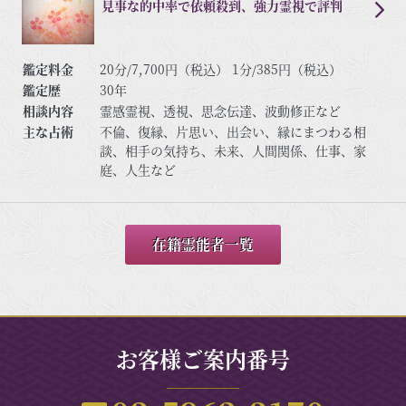
見事な的中率で依頼殺到、強力霊視で評判
鑑定料金
20分/7,700円（税込） 1分/385円（税込）
鑑定歴
30年
相談内容
霊感霊視、透視、思念伝達、波動修正など
主な占術
不倫、復縁、片思い、出会い、縁にまつわる相
談、相手の気持ち、未来、人間関係、仕事、家
庭、人生など
在籍霊能者一覧
お客様ご案内番号