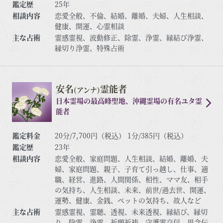
鑑定歴
25年
相談内容
恋愛全般、不倫、結婚、離婚、夫婦、人生相談、
健康、開運、心霊相談
主な占術
霊感霊視、波動修正、除霊、浄霊、縁結び浄霊、
縁切り浄霊、特殊占術
安名
霊能者
(アンナ)
日本霊場の最高峰聖地、沖縄霊場の有名ユタ霊
能者
鑑定料金
20分/7,700円（税込） 1分/385円（税込）
鑑定歴
23年
相談内容
恋愛全般、家庭問題、人生相談、結婚、離婚、夫
婦、家庭問題、親子、子育て引っ越し、仕事、適
職、経営、進路、人間関係、相性、ママ友、相手
の気持ち、人生相談、未来、前世/過去世、開運、
運勢、健康、金銭、ペットの気持ち、故人など
主な占術
霊感霊視、霊聴、透視、未来透視、縁結び、縁切
り、除霊、浄霊、祈願祈祷、守護霊交信、思念伝