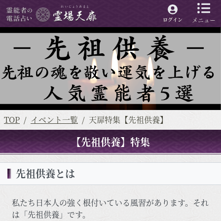
メニュー
ログイン
TOP
イベント一覧
天扉特集【先祖供養】
【先祖供養】特集
先祖供養とは
私たち日本人の強く根付いている風習があります。それ
は「先祖供養」です。