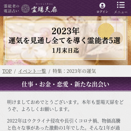
メニュー
ログイン
TOP
イベント一覧
特集：2023年の運気
仕事・お金・恋愛・新たな出会い
明けましておめでとうございます。本年も霊場天扉をど
うぞ、よろしくお願いします。
2022年はウクライナ侵攻や長引くコロナ禍、物価高騰
と色々な事があった激動の1年でした。そんな1年が過