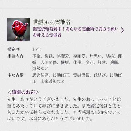
世羅
霊能者
(セラ)
鑑定依頼殺到中！あらゆる霊能術で貴方の願い
を叶える霊能者
鑑定歴
15年
相談内容
不倫、復縁、略奪愛、複雑愛、片思い、結婚、離
婚、人間関係、健康、仕事、金運、経営、適職、
運勢など
主な占術
思念伝達、波動修正、霊感霊視、縁結び、波動修
正、未来透視など
＜感謝のお声＞
先生、ありがとうございました。先生のおっしゃることは
全てあたっていて非常に驚きました。また鑑定後はとても
あたたかい気持ちになれました。本当感謝の気持ちでいっ
ぱいです。本当にありがとうございました。