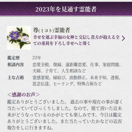
2023年を見通す霊能者
尊
霊能者
(ミコト)
幸せを運ぶ幸福の女神と交信し貴方が抱える全
ての重荷を下ろし幸せへと導く
鑑定歴
23年
相談内容
恋愛全般、復縁、遠距離恋愛、仕事、家庭問題、
夫婦、子育て、人生相談など
主な占術
霊感霊視、縁結び、波動修正、未来予知、透視、
思念伝達、ヒーリング、特殊占術など
＜感謝のお声＞
鑑定ありがとうございました。 過去の事や現在の事が凄く
当たっていてびっくりしました。なので、視て頂いた近未
来がどうなっているのかがとても楽しみです。今日は鑑定
ありがとうございました。また当たっていたかなどの近況
報告をしに行きますね。