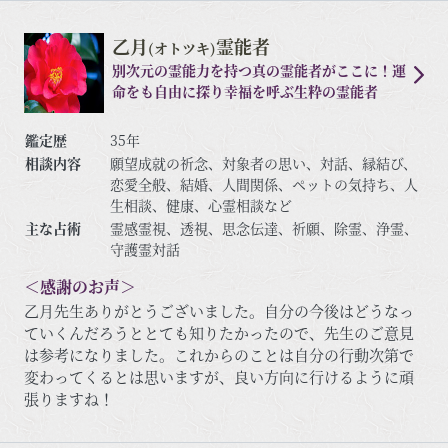
乙月
霊能者
(オトツキ)
別次元の霊能力を持つ真の霊能者がここに！運
命をも自由に探り幸福を呼ぶ生粋の霊能者
鑑定歴
35年
相談内容
願望成就の祈念、対象者の思い、対話、縁結び、
恋愛全般、結婚、人間関係、ペットの気持ち、人
生相談、健康、心霊相談など
主な占術
霊感霊視、透視、思念伝達、祈願、除霊、浄霊、
守護霊対話
＜感謝のお声＞
乙月先生ありがとうございました。自分の今後はどうなっ
ていくんだろうととても知りたかったので、先生のご意見
は参考になりました。これからのことは自分の行動次第で
変わってくるとは思いますが、良い方向に行けるように頑
張りますね！