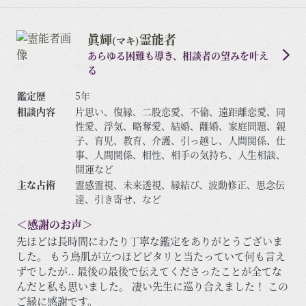
眞輝
霊能者
(マキ)
あらゆる困難も導き、相談者の望みを叶え
る
鑑定歴
5年
相談内容
片思い、復縁、二股恋愛、不倫、遠距離恋愛、同
性愛、浮気、略奪愛、結婚、離婚、家庭問題、親
子、育児、教育、介護、引っ越し、人間関係、仕
事、人間関係、相性、相手の気持ち、人生相談、
開運など
主な占術
霊感霊視、未来透視、縁結び、波動修正、思念伝
達、引き寄せ、など
＜感謝のお声＞
先ほどは長時間にわたり丁寧な鑑定をありがとうございま
した。 もう鳥肌が立つほどピタリと当たっていて何も言え
ずでしたが.. 最後の最後で伝えてくださったことが全てな
んだと私も思いました。 凄い先生に巡り合えました！ この
ご縁に感謝です。