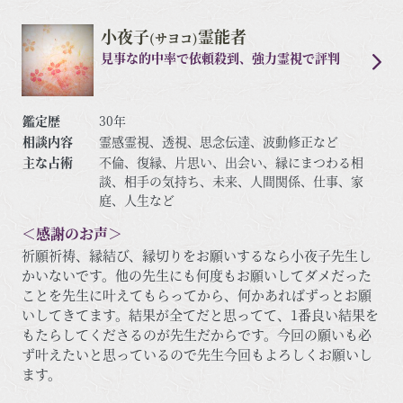
小夜子
霊能者
(サヨコ)
見事な的中率で依頼殺到、強力霊視で評判
鑑定歴
30年
相談内容
霊感霊視、透視、思念伝達、波動修正など
主な占術
不倫、復縁、片思い、出会い、縁にまつわる相
談、相手の気持ち、未来、人間関係、仕事、家
庭、人生など
＜感謝のお声＞
祈願祈祷、縁結び、縁切りをお願いするなら小夜子先生し
かいないです。他の先生にも何度もお願いしてダメだった
ことを先生に叶えてもらってから、何かあればずっとお願
いしてきてます。結果が全てだと思ってて、1番良い結果を
もたらしてくださるのが先生だからです。今回の願いも必
ず叶えたいと思っているので先生今回もよろしくお願いし
ます。