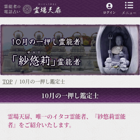
メニュー
ログイン
TOP
10月の一押し鑑定士
10月の一押し鑑定士
霊場天扉、唯一のイタコ霊能者、『紗悠莉霊能
者』をご紹介いたします。