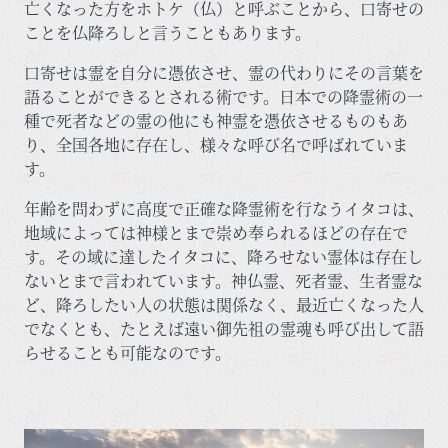
亡くなった方をホトケ（仏）と呼ぶことから、口寄せの
ことを仏降ろしと言うこともあります。
口寄せは霊を自分に憑依させ、霊の代わりにその言葉を
語ることができるとされる術です。日本での降霊術の一
種で死者などの霊の他にも神霊を憑依させるものもあ
り、全国各地に存在し、様々な呼び名で呼ばれていま
す。
年齢を問わずに高度で正確な降霊術を行なうイタコは、
地域によっては神様とまで崇め奉られるほどの存在で
す。その域に達したイタコに、降ろせない霊体は存在し
ないとまで言われています。神仏霊、死者霊、生者霊な
ど、降ろしたい人の状態は関係なく、最近亡くなった人
でなくとも、たとえば遠い御先祖の霊魂も呼び出して語
らせることも可能なのです。