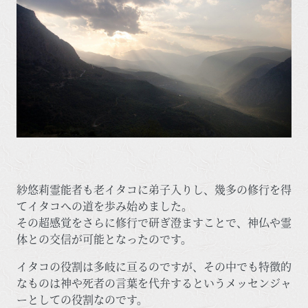
紗悠莉霊能者も老イタコに弟子入りし、幾多の修行を得
てイタコへの道を歩み始めました。
その超感覚をさらに修行で研ぎ澄ますことで、神仏や霊
体との交信が可能となったのです。
イタコの役割は多岐に亘るのですが、その中でも特徴的
なものは神や死者の言葉を代弁するというメッセンジャ
ーとしての役割なのです。