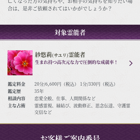
亡くなった方の気持ちや、お相手の気持ちを知りたい場
合は、是非ご依頼されてはいかがでしょうか？
対象霊能者
紗悠莉
霊能者
(サユリ)
生まれ持つ高次元な力で圧倒的な成就率！
鑑定料金
20分/6,600円（税込） 1分/330円（税込）
鑑定歴
35年
相談内容
恋愛全般、仕事、人間関係など
主な占術
霊感霊視、縁結び、波動修正、思念伝達、守護霊
交信など
お客様ご案内番号