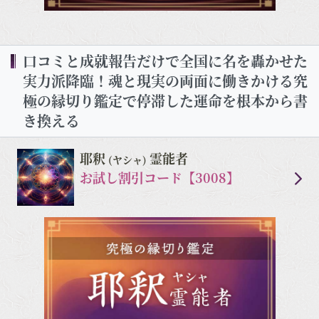
口コミと成就報告だけで全国に名を轟かせた
実力派降臨！魂と現実の両面に働きかける究
極の縁切り鑑定で停滞した運命を根本から書
き換える
耶釈
霊能者
(ヤシャ)
お試し割引コード【3008】