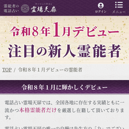
メニュー
ログイン
TOP
令和８年１月デビューの霊能者
令和８年１月に輝かしくデビュー
電話占い霊場天扉では、全国各地に存在する実績ともに一
本格霊能者だけ
流かつ
を厳選し在籍して頂いておりま
す。
電話占い霊場天扉の唯一の自慢は先生方の「力」でござい