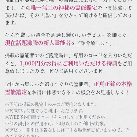
唯一無二の神秘の霊能鑑定
ます。 その
を一度体験して
頂ければ、その「違い」を分かって頂けると確信しており
ます。
そんな厳しい審査を通過し輝かしいデビューを飾った、
現在話題沸騰の新人霊能者
をご紹介致します。
掲載の霊能者でのご鑑定時に、専用のコードを入力いただ
1,000円分お得にご利用いただける特典
くと、
をご用
意致しましたので、ぜひご活用くださいませ。
正真正銘の本格
全国から集まった選りすぐりの霊能者。
霊能鑑定
をお得に体感できるこの機会をお見逃しなく！
※下記に掲載の鑑定士のみのご案内となります。
※掲載中は何度でもご利用いただけます。
※WEB予約画面でコードを入力してご利用ください。
※他の割引との併用不可、20分以上のご利用が対象。
※デビュー割引は予告なしに終了する場合がございますので、予
めご了承ください。