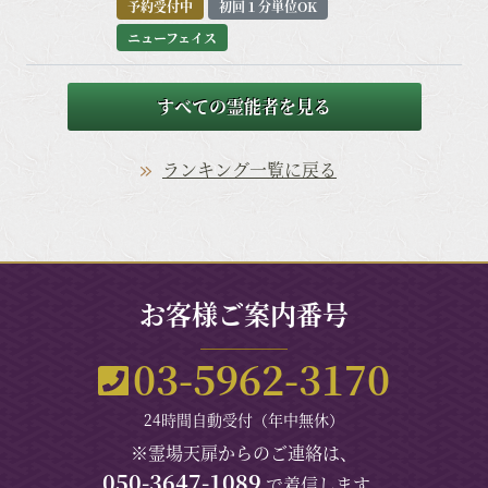
予約受付中
初回１分単位OK
融合し、変化を呼び込む本格成就鑑定
ニューフェイス
すべての霊能者を見る
ランキング一覧に戻る
お客様ご案内番号
03-5962-3170
24時間自動受付（年中無休）
※霊場天扉からのご連絡は、
050-3647-1089
で着信します。