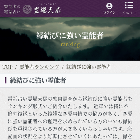
メニュー
ログイン
縁結びに強い霊能者
ranking
TOP
霊能者ランキング
縁結びに強い霊能者
縁結びに強い霊能者
電話占い霊場天扉の独自調査から縁結びに強い霊能者を
ランキング形式でご紹介いたします。 近年では特に不
倫や復縁といった複雑な恋愛事情での悩みが多く、恋愛
に強い霊能者への鑑定を求められている方の中でも縁結
びを重視されている方が大変多くいらっしゃいます。恋
愛面の状況をより好転化させていくにあたっては、縁を