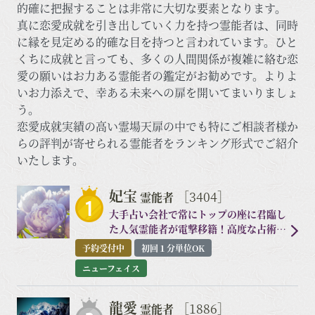
的確に把握することは非常に大切な要素となります。
真に恋愛成就を引き出していく力を持つ霊能者は、同時
に縁を見定める的確な目を持つと言われています。ひと
くちに成就と言っても、多くの人間関係が複雑に絡む恋
愛の願いはお力ある霊能者の鑑定がお勧めです。よりよ
いお力添えで、幸ある未来への扉を開いてまいりましょ
う。
恋愛成就実績の高い霊場天扉の中でも特にご相談者様か
らの評判が寄せられる霊能者をランキング形式でご紹介
いたします。
妃宝
［3404］
霊能者
大手占い会社で常にトップの座に君臨し
た人気霊能者が電撃移籍！高度な占術を
思うがままに操る最高峰霊能力！
予約受付中
初回１分単位OK
ニューフェイス
龍愛
［1886］
霊能者