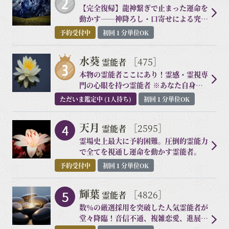
【完全復帰】龍神繋ぎで止まった運命を
動かす――神降ろし・口寄せによる究極
霊視
予約受付中
初回１分単位OK
水葵
［475］
霊能者
本物の霊能者ここにあり！霊感・霊視専
門の心眼を持つ霊能者 ※あなた自身の
全てをお伝えしますのでご注意くださ
ただいま鑑定中 (1人待ち)
初回１分単位OK
い。
天月
［2595］
霊能者
霊場史上最大に予約困難。圧倒的霊能力
で全てを視通し運命を動かす霊能者。
予約受付中
初回１分単位OK
輝葉
［4826］
霊能者
数％の厳選採用を突破した人気霊能者が
堂々降臨！音信不通、複雑恋愛、進展し
ない関係まで、多彩な占術と引き寄せを