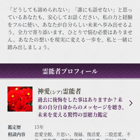
「どうしても諦められない」「誰にも話せない」と思っ
ているあなたも、安心してお話ください。私の力と経験
をフルに使い、あなたが自分らしい未来へ歩み出せるよ
う、全力で寄り添います。ひとりで悩む必要はありませ
ん。あなたの想いを現実に変える一歩を、私と一緒に
踏み出しましょう。
霊能者プロフィール
神愛
霊能者
(シア)
過去に後悔をした事はありますか？未
来の自分自身からのメッセージを聴き、
未来を変える驚愕の霊聴力鑑定
鑑定歴
15年
相談内容
恋愛全般、片思い、復縁、復活愛、二股恋愛、不