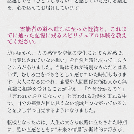
話越しでも「ひとりじゃない」と感じていただける鑑定
を、心を込めてお届けしています。
―― 霊能者の道へ進むに至った経緯と、これま
でに辿った記憶に残るスピリチュアル体験を教え
てください。
幼い頃から、人の感情や空気の変化にとても敏感で、
「言葉にされていない想い」を自然と感じ取ってしまう
ところがありました。当時はそれが特別なものだとは思
わず、むしろ生きづらさとして感じていた時期もありま
す。大人になるにつれ、恋愛や人間関係に悩む人から無
意識に相談を受けることが増え、「なぜ分かるの？」
「言われた通りになった」と言われる経験を重ねる中
で、自分の感覚が目に見えない領域とつながっているこ
とを少しずつ自覚するようになりました。
転機となったのは、人生の大きな岐路に立たされた時期
に、強い直感とともに“未来の情景”が断片的に浮かび、