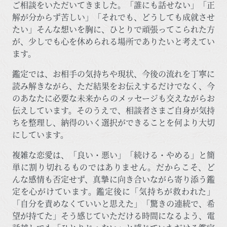
ご相談をいただいてきました。「誰にも話せない」「正
解が分からず苦しい」「それでも、どうしても成就させ
たい」そんな想いを胸に、ひとりで頑張ってこられた方
が、少しでも心を休められる場所でありたいと考えてい
ます。
鑑定では、お相手の気持ちや現状、今後の流れを丁寧に
読み解きながら、ただ結果をお伝えするだけでなく、今
のあなたに必要な未来からのメッセージも交えながらお
伝えしています。そのうえで、相談者さまご自身が気持
ちを整理し、納得のいく選択ができることを何より大切
にしています。
複雑な恋愛は、「良い・悪い」「続ける・やめる」と簡
単に割り切れるものではありません。だからこそ、ど
んな感情も否定せず、真摯に向き合いながら寄り添う鑑
定を心がけています。鑑定後に「気持ちが救われた」
「自分を責めなくていいと思えた」「驚きの連続で、希
望が持てた」そう感じていただける時間になるよう、電