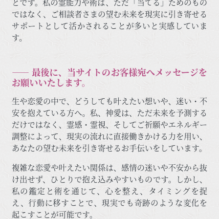
とです。私の霊能力や術は、ただ「当てる」ためのもの
ではなく、ご相談者さまの望む未来を現実に引き寄せる
サポートとして活かされることが多いと実感していま
す。
―― 最後に、当サイトのお客様宛へメッセージを
お願いいたします。
生や恋愛の中で、どうしても叶えたい想いや、迷い・不
安を抱えている方へ。私、神愛は、ただ未来を予測する
だけではなく、霊感・霊視、そしてご祈願やエネルギー
調整によって、現実の流れに直接働きかける力を用い、
あなたの望む未来を引き寄せるお手伝いをしています。
複雑な恋愛や叶えたい関係は、感情の迷いや不安から抜
け出せず、ひとりで抱え込みやすいものです。しかし、
私の鑑定と術を通じて、心を整え、タイミングを捉
え、行動に移すことで、現実でも奇跡のような変化を
起こすことが可能です。