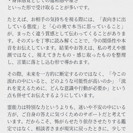
・身体感覚としての違和感や重さ
といった形で受け取ることが多いです。
たとえば、お相手の気持ちを視る際には、「表向きに出
している態度」と「心の奥で本当に思っていること」
が、まったく違う質感として伝わってくることがありま
す。そのズレを丁寧に読み解くことで、今の関係性や本
音をお伝えしています。結果やお答えは、私の考えや推
測ではなく、視えてきたもの・感じ取ったものを整理
し、言葉に落とし込む形で導かれます。
その際、未来を一方的に断定するのではなく、「今この
流れの中にいると、どのような可能性が高いのか」「流
れを変えるために、どんな意識や行動が必要か」という
点も併せてお伝えするようにしています。
霊能力は特別な力というよりも、迷いや不安の中にいる
方が、ご自身の答えに気づくためのサポートだと考えて
います。だからこそ、怖がらせたり依存させたりする鑑
定ではなく、相談者さまが現実に戻ったときに、少しで