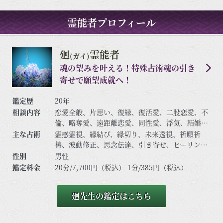
霊能者プロフィール
廻
霊能者
(ガイ)
魂の望みを叶える！特殊占術魂の引き
寄せで願望成就へ！
鑑定歴
20年
相談内容
恋愛全般、片思い、復縁、復活愛、二股恋愛、不
倫、略奪愛、遠距離恋愛、同性愛、浮気、結婚、
離婚、夫婦問題、家庭/家族問題、親子、育児、教
主な占術
霊感霊視、縁結び、縁切り、未来透視、祈願祈
育、介護、引っ越し、仕事全般、適職、経営、進
祷、波動修正、思念伝達、引き寄せ、ヒーリン
路、人間関係、相性、ママ友、相手の気持ち、人
グ、チャネリング、オーラ、守護霊対話、高次と
性別
男性
生相談、開運、運勢、健康、金銭、など
の交信、西洋占星術、リーディングなど
鑑定料金
20分/7,700円（税込） 1分/385円（税込）
廻先生の鑑定はこちら