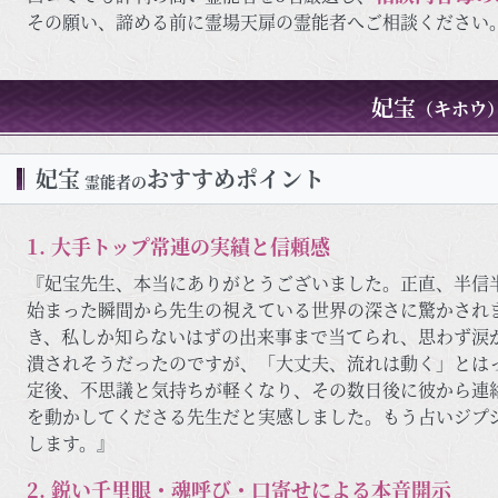
その願い、諦める前に霊場天扉の霊能者へご相談ください
妃宝
（キホウ
妃宝
おすすめポイント
霊能者の
1. 大手トップ常連の実績と信頼感
『妃宝先生、本当にありがとうございました。正直、半信
始まった瞬間から先生の視えている世界の深さに驚かされ
き、私しか知らないはずの出来事まで当てられ、思わず涙
潰されそうだったのですが、「大丈夫、流れは動く」とは
定後、不思議と気持ちが軽くなり、その数日後に彼から連
を動かしてくださる先生だと実感しました。もう占いジプ
します。』
2. 鋭い千里眼・魂呼び・口寄せによる本音開示