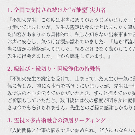
1. 全国で支持され続けた“万能型”実力者
『不知火先生、この度は本当にありがとうございました。
り歩いてきましたが、先生の鑑定は今までとはまったく違
た内容があまりにも具体的で、私しか知らない出来事まで
お声に安心し、気づけば涙が溢れていました。「焦らず流
当に彼から連絡が入りました。視るだけでなく動かしてく
先生に出会えました。心から感謝しています。』
2. 縁結び・縁切り・因縁浄化の特殊術
『不知火先生の鑑定を受けて、止まっていた人生が一気に
係に苦しみ、誰にも本音を話せずにいましたが、先生は一
みで彼の本心を伝えていただいたとき、ずっと抱えていた
ご祈願もしていただき、数日後には彼の態度が明らかに変
さは今でも忘れられません。先生とのご縁に感謝しかあり
3. 霊視×多占術融合の深層リーディング
『人間関係と仕事の悩みで追い詰められ、どうにもならな