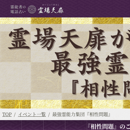
TOP
イベント一覧
最強霊能力集団『相性問題』
『相性問題』の