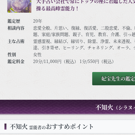
大手占い会社で常にトップの座に君臨した人
操る最高峰霊能力！
鑑定歴
20年
相談内容
恋愛全般、片思い、復縁、復活愛、二股恋愛、不倫、
題、家庭/家族問題、親子、育児、教育、介護、引っ
友、相手の気持ち、人生相談、開運、運勢、健康、金
主な占術
霊感霊視、縁結び、縁切り、除霊、浄霊、未来透視、
達、引き寄せ、ヒーリング、チャネリング、オーラ、
対話、過去世供養、高次との交信、アニマルコミニケ
性別
女性
せ
鑑定料金
20分/11,000円（税込） 1分/550円（税込）
妃宝先生の鑑定
不知火
（シラヌ
不知火
おすすめポイント
霊能者の