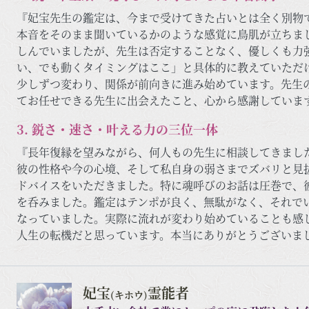
『妃宝先生の鑑定は、今まで受けてきた占いとは全く別物
本音をそのまま聞いているかのような感覚に鳥肌が立ちま
しんでいましたが、先生は否定することなく、優しくも力
い、でも動くタイミングはここ」と具体的に教えていただ
少しずつ変わり、関係が前向きに進み始めています。先生の
てお任せできる先生に出会えたこと、心から感謝しています
3. 鋭さ・速さ・叶える力の三位一体
『長年復縁を望みながら、何人もの先生に相談してきまし
彼の性格や今の心境、そして私自身の弱さまでズバリと見
ドバイスをいただきました。特に魂呼びのお話は圧巻で、
を呑みました。鑑定はテンポが良く、無駄がなく、それで
なっていました。実際に流れが変わり始めていることも感
人生の転機だと思っています。本当にありがとうございま
妃宝
霊能者
(キホウ)