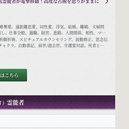
気霊能者が電撃移籍！高度な占術を思うがままに
略奪愛、遠距離恋愛、同性愛、浮気、結婚、離婚、夫婦問
越し、仕事全般、適職、経営、進路、人間関係、相性、ママ
銭、動物、故人、心霊相談など
祈願祈祷、スピチュアルカウンセリング、波動修正、思念伝
チャクラ、自動書記、前世/過去世、守護霊対話、死者との
ーション、呪術、魂入/魂抜、霊符、魂呼び、審神者、口寄
はこちら
霊能者
イ）