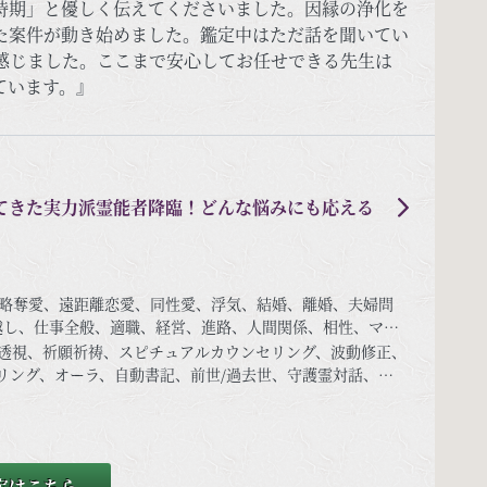
時期」と優しく伝えてくださいました。因縁の浄化を
た案件が動き始めました。鑑定中はただ話を聞いてい
感じました。ここまで安心してお任せできる先生は
ています。』
てきた実力派霊能者降臨！どんな悩みにも応える
略奪愛、遠距離恋愛、同性愛、浮気、結婚、離婚、夫婦問
越し、仕事全般、適職、経営、進路、人間関係、相性、ママ
銭、動物、失せ物、故人、心霊相談など
透視、祈願祈祷、スピチュアルカウンセリング、波動修正、
リング、オーラ、自動書記、前世/過去世、守護霊対話、霊
との交信、アニマルコミュニケーション、呪術、魂入/魂
定はこちら