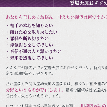
霊場天扉おすすめ
あなたを苦しめるお悩み、叶えたい願望は何ですか
・相手の本心を知りたい
・離れた心を取り戻したい
・悪縁を断ち切りたい
・浮気封じをしてほしい
・音信不通の人と繋がりたい
・未来を透視してほしい
どんなご相談内容でも霊場天扉にお任せください。特別な
定で問題解決へと導きます。
高い霊能力を誇る霊場天扉の霊能者は、様々な占術を組み
分野というものが存在します。
最短で願望成就を達成
必要不可欠ともいえるでしょう。
相談内容毎の
口コミでも評判の高い霊能者を3名厳選し、