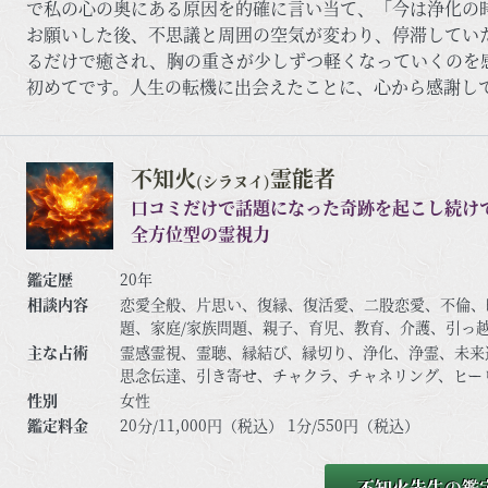
で私の心の奥にある原因を的確に言い当て、「今は浄化の
お願いした後、不思議と周囲の空気が変わり、停滞してい
るだけで癒され、胸の重さが少しずつ軽くなっていくのを
初めてです。人生の転機に出会えたことに、心から感謝し
不知火
霊能者
(シラヌイ)
口コミだけで話題になった奇跡を起こし続け
全方位型の霊視力
鑑定歴
20年
相談内容
恋愛全般、片思い、復縁、復活愛、二股恋愛、不倫、
題、家庭/家族問題、親子、育児、教育、介護、引っ
友、相手の気持ち、人生相談、開運、運勢、健康、金
主な占術
霊感霊視、霊聴、縁結び、縁切り、浄化、浄霊、未来
思念伝達、引き寄せ、チャクラ、チャネリング、ヒー
障除去、先祖供養、過去世供養、死者との対話、高次
性別
女性
抜、特殊占術、命名/改名、特殊念波、霊符など
鑑定料金
20分/11,000円（税込） 1分/550円（税込）
不知火先生の鑑