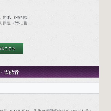
、開運、心霊相談
り浄霊、特殊占術
はこちら
霊能者
）