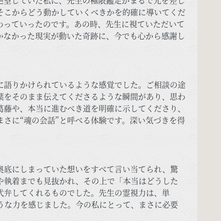
絶望していた私に、先生の極限鑑定がまるで光を差し
そこからどう動かしていくべきかを的確に導いてくだ
わっていったのです。あの時、先生に視ていただいて
かなかった現実が動いた奇跡に、今でも心から感謝し
に語りかけられているような感覚でした。ご相談の途
葉をそのまま伝えてくださるような瞬間があり、思わ
葛藤や、本当に進むべき道を明確に示してくださり、
さに“魂の会話”と呼べる体験です。深い気づきを得
奥底にしまっていた想いをすべて言い当てられ、驚
や執着までも見抜かれ、その上で「本当はどうした
代弁してくれるものでした。先生の霊視力は、単
うな力を感じました。今の私にとって、まさに必要