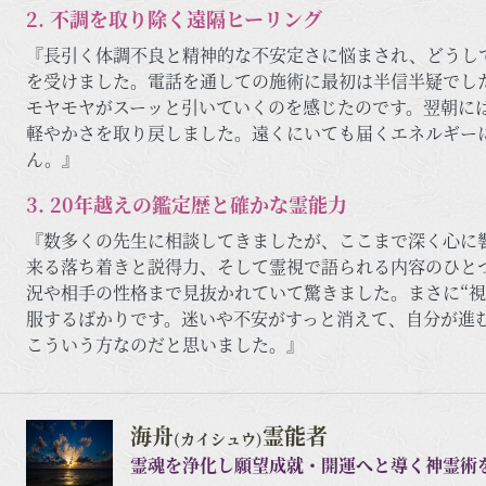
2. 不調を取り除く遠隔ヒーリング
『長引く体調不良と精神的な不安定さに悩まされ、どうし
を受けました。電話を通しての施術に最初は半信半疑でし
モヤモヤがスーッと引いていくのを感じたのです。翌朝に
軽やかさを取り戻しました。遠くにいても届くエネルギー
ん。』
3. 20年越えの鑑定歴と確かな霊能力
『数多くの先生に相談してきましたが、ここまで深く心に
来る落ち着きと説得力、そして霊視で語られる内容のひと
況や相手の性格まで見抜かれていて驚きました。まさに“視
服するばかりです。迷いや不安がすっと消えて、自分が進
こういう方なのだと思いました。』
海舟
霊能者
(カイシュウ)
霊魂を浄化し願望成就・開運へと導く神霊術