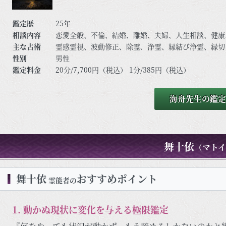
鑑定歴
25年
相談内容
恋愛全般、不倫、結婚、離婚、夫婦、人生相談、健康
主な占術
霊感霊視、波動修正、除霊、浄霊、縁結び浄霊、縁切
性別
男性
鑑定料金
20分/7,700円（税込） 1分/385円（税込）
海舟先生の鑑定
舞十依
（マトイ
舞十依
おすすめポイント
霊能者の
1. 動かぬ現状に変化を与える極限鑑定