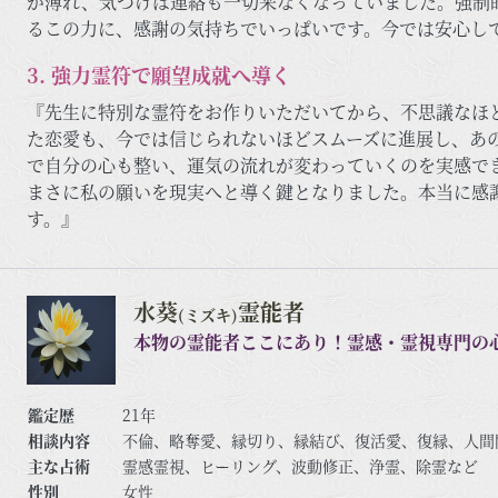
が薄れ、気づけば連絡も一切来なくなっていました。強制
るこの力に、感謝の気持ちでいっぱいです。今では安心し
3. 強力霊符で願望成就へ導く
『先生に特別な霊符をお作りいただいてから、不思議なほ
た恋愛も、今では信じられないほどスムーズに進展し、あ
で自分の心も整い、運気の流れが変わっていくのを実感で
まさに私の願いを現実へと導く鍵となりました。本当に感
す。』
水葵
霊能者
(ミズキ)
本物の霊能者ここにあり！霊感・霊視専門の
鑑定歴
21年
相談内容
不倫、略奪愛、縁切り、縁結び、復活愛、復縁、人間
主な占術
霊感霊視、ヒーリング、波動修正、浄霊、除霊など
性別
女性