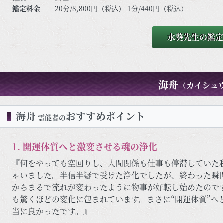
鑑定料金
20分/8,800円（税込） 1分/440円（税込）
水葵先生の鑑定
海舟
（カイシュ
海舟
おすすめポイント
霊能者の
1. 開運体質へと激変させる魂の浄化
『何をやっても空回りし、人間関係も仕事も停滞していた
ゃいました。半信半疑で受けた浄化でしたが、終わった瞬
からまるで流れが変わったように物事が好転し始めたので
も驚くほどの変化に包まれています。まさに“開運体質”へ
当に良かったです。』