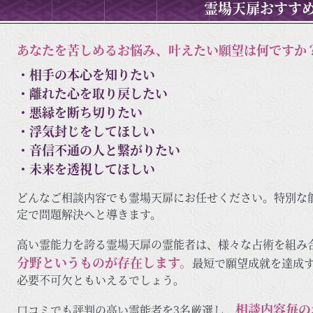
霊場天扉おすすめ
あなたを苦しめるお悩み、叶えたい願望は何ですか
・相手の本心を知りたい
・離れた心を取り戻したい
・悪縁を断ち切りたい
・浮気封じをしてほしい
・音信不通の人と繋がりたい
・未来を透視してほしい
どんなご相談内容でも霊場天扉にお任せください。特別な
定で問題解決へと導きます。
高い霊能力を誇る霊場天扉の霊能者は、様々な占術を組み
分野というものが存在します。
最短で願望成就を達成
必要不可欠ともいえるでしょう。
相談内容毎の
口コミでも評判の高い霊能者を3名厳選し、