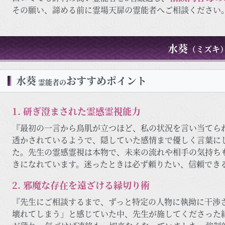
その願い、諦める前に霊場天扉の霊能者へご相談ください
水葵
（ミズキ
水葵
おすすめポイント
霊能者の
1. 研ぎ澄まされた霊感霊視能力
『最初の一言から鳥肌が立つほど、私の状況を言い当てら
透かされているようで、隠していた感情まで優しく言葉に
た。先生の霊感霊視は本物で、未来の流れや相手の気持ち
きになれています。迷ったときは必ず頼りたい、信頼でき
2. 邪魔な存在を遠ざける縁切り術
『先生にご相談するまで、ずっと特定の人物に執拗に干渉
壊れてしまう」と感じていた中、先生が施してくださった