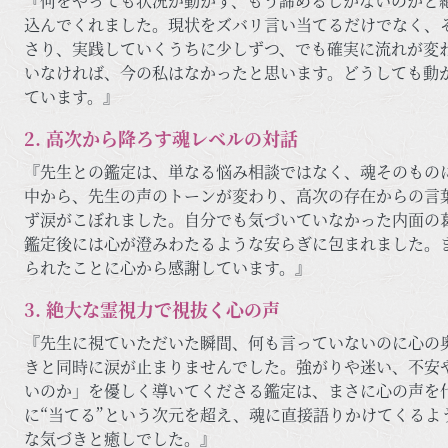
『何をやっても状況が動かず、もう諦めるしかないのかと
込んでくれました。現状をズバリ言い当てるだけでなく、
さり、実践していくうちに少しずつ、でも確実に流れが変
いなければ、今の私はなかったと思います。どうしても動
ています。』
2. 高次から降ろす魂レベルの対話
『先生との鑑定は、単なる悩み相談ではなく、魂そのもの
中から、先生の声のトーンが変わり、高次の存在からの言
ず涙がこぼれました。自分でも気づいていなかった内面の
鑑定後には心が澄みわたるような安らぎに包まれました。ま
られたことに心から感謝しています。』
3. 絶大な霊視力で視抜く心の声
『先生に視ていただいた瞬間、何も言っていないのに心の
きと同時に涙が止まりませんでした。強がりや迷い、不安
いのか」を優しく導いてくださる鑑定は、まさに心の声を
に“当てる”という次元を超え、魂に直接語りかけてくるよ
な気づきと癒しでした。』