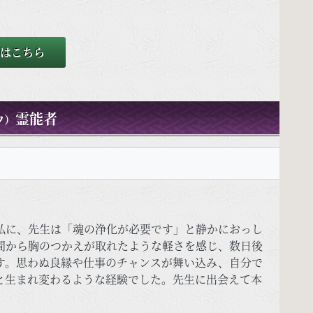
はこちら
霊能者
ウ）
私に、先生は「魂の浄化が必要です」と静かにおっし
間から胸のつかえが取れたような軽さを感じ、数日後
す。思わぬ良縁や仕事のチャンスが舞い込み、自分で
と生まれ変わるような経験でした。先生に出会えて本