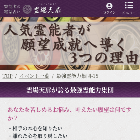
メニュー
ログイン
TOP
イベント一覧
最強霊能力集団-15
霊場天扉が誇る最強霊能力集団
あなたを苦しめるお悩み、叶えたい願望は何です
か？
・相手の本心を知りたい
・離れた心を取り戻したい