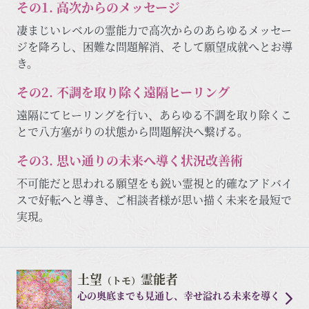
その1. 高次からのメッセージ
凄まじいレベルの霊能力で高次からのあらゆるメッセー
ジを降ろし、困難な問題解消、そして願望成就へとお導
き。
その2. 不調を取り除く遠隔ヒーリング
遠隔にてヒーリングを行い、あらゆる不調を取り除くこ
とで八方塞がりの状態から問題解決へ繋げる。
その3. 思い通りの未来へ導く状況改善術
不可能だと思われる願望をも鋭い霊視と的確なアドバイ
スで好転へと導き、ご相談者様が思い描く未来を最短で
実現。
土望
霊能者
（トモ）
心の奥底までも見通し、幸せ溢れる未来を導く