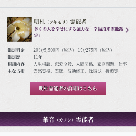
明杜
霊能者
（アキモリ）
多くの人を幸せにする強力な「幸福招来霊能鑑
定」
鑑定料金
20分/5,500円（税込） 1分/275円（税込）
鑑定歴
11年
相談内容
人生相談、恋愛全般、人間関係、家庭問題、仕事
主な占術
霊感霊視、霊聴、波動修正、縁結び、祈願等
明杜霊能者の詳細はこちら
華音
霊能者
（カノン）