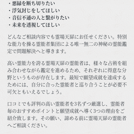
・悪縁を断ち切りたい
・浮気封じをしてほしい
・音信不通の人と繋がりたい
・未来を透視してほしい
どんなご相談内容でも霊場天扉にお任せください。特別
な能力を操る霊能者集団による唯一無二の神秘の霊能鑑
定で問題解決へと導きます。
高い霊能力を誇る霊場天扉の霊能者は、様々な占術を組
み合わせながら鑑定を進めるため、それぞれに得意な分
野というものが存在します。最短で願望成就を達成する
ためには、自分に合った霊能者と巡り合うことが必要不
可欠ともいえるでしょう。
口コミでも評判の高い霊能者を3名ずつ厳選し、霊能者
毎のおすすめポイントと願望成就へ導く3つの理由をご
紹介致します。その願い、諦める前に霊場天扉の霊能者
へご相談ください。