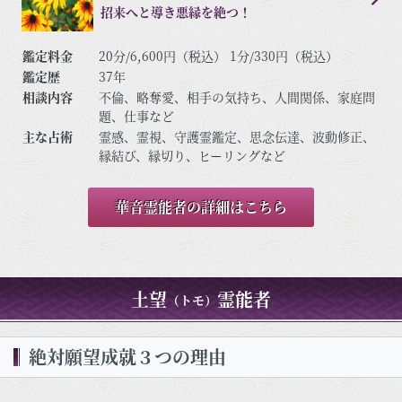
招来へと導き悪縁を絶つ！
鑑定料金
20分/6,600円（税込） 1分/330円（税込）
鑑定歴
37年
相談内容
不倫、略奪愛、相手の気持ち、人間関係、家庭問
題、仕事など
主な占術
霊感、霊視、守護霊鑑定、思念伝達、波動修正、
縁結び、縁切り、ヒーリングなど
華音霊能者の詳細はこちら
土望
霊能者
（トモ）
絶対願望成就３つの理由