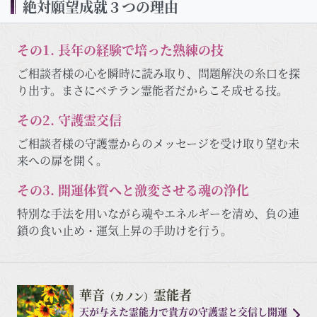
絶対願望成就３つの理由
その1. 長年の経験で培った熟練の技
ご相談者様の心を瞬時に読み取り、問題解決の糸口を探
り出す。まさにベテラン霊能者だからこそ成せる技。
その2. 守護霊交信
ご相談者様の守護霊からのメッセージを受け取り望む未
来への扉を開く。
その3. 開運体質へと激変させる魂の浄化
特別な手法を用いながら魂やエネルギーを清め、負の連
鎖の食い止め・運気上昇の手助けを行う。
華音
霊能者
（カノン）
天が与えた霊能力で貴方の守護霊と交信し開運