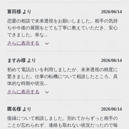
富田様 より
2026/06/14
恋愛の相談で未来透視をお願いしました。相手の気持
ちや今後の展開をとても丁寧に教えていただき、安心
できました。単な
...
さらに表示する
ますみ様 より
2026/06/14
初めて電話占いを利用しましたが、未来透視の精度に
驚きました。仕事の転機について相談したところ、具
体的な時期や状況
...
さらに表示する
匿名様 より
2026/06/14
復縁について相談しました。別れてからずっと相手の
ことが忘れられず、連絡も取れない状況だったので毎