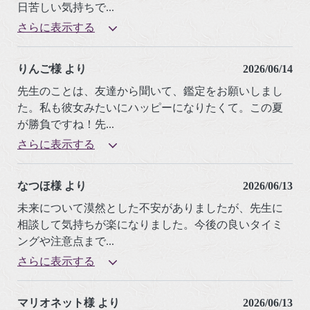
日苦しい気持ちで
...
さらに表示する
りんご様 より
2026/06/14
先生のことは、友達から聞いて、鑑定をお願いしまし
た。私も彼女みたいにハッピーになりたくて。この夏
が勝負ですね！先
...
さらに表示する
なつほ様 より
2026/06/13
未来について漠然とした不安がありましたが、先生に
相談して気持ちが楽になりました。今後の良いタイミ
ングや注意点まで
...
さらに表示する
マリオネット様 より
2026/06/13