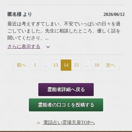
匿名様 より
2026/06/12
最近は考えすぎてしまい、不安でいっぱいの日々を過
ごしていました。先生に相談したところ、優しく話を
聞いてくださり、
...
さらに表示する
前へ
1
...
13
14
15
...
16
次へ
霊能者詳細へ戻る
霊能者の口コミを投稿する
電話占い霊場天扉TOPへ