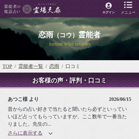
メニュー
ログイン
恋雨
霊能者
（コウ）
fortune teller reviews
TOP
霊能者一覧
恋雨
口コミ
お客様の声・評判・口コミ
あつこ様 より
2026/06/15
昔からの占い好きで当たると聞いたら必ずといってい
いほど占ってもらっていますが、ここ数年で一番当た
りました。先生の
...
さらに表示する