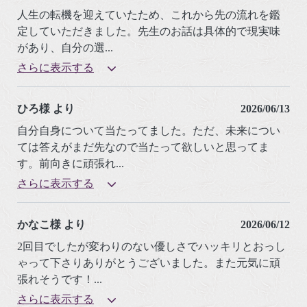
人生の転機を迎えていたため、これから先の流れを鑑
定していただきました。先生のお話は具体的で現実味
があり、自分の選
...
さらに表示する
ひろ様 より
2026/06/13
自分自身について当たってました。ただ、未来につい
ては答えがまだ先なので当たって欲しいと思ってま
す。前向きに頑張れ
...
さらに表示する
かなこ様 より
2026/06/12
2回目でしたが変わりのない優しさでハッキリとおっし
ゃって下さりありがとうございました。また元気に頑
張れそうです！
...
さらに表示する