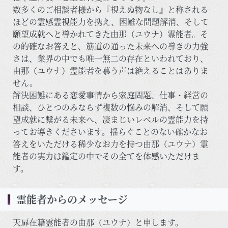
数多くのご相談者様から『視えぬ物なし』と称される
ほどの霊感霊視能力を携え、困難な問題解消、そして
願望成就へと導かれてきた由那（ユウナ）霊能者。そ
の的確なお答えと、筋道の通った未来への導きの力強
さは、業界の中でも唯一無二の存在といわれており、
由那（ユウナ）霊能者を慕う声は絶えることはありま
せん。
解決困難にある恋愛事情から家庭問題、仕事・経営の
相談、ひとつのみならず複数の悩みの解消、そして願
望成就に繋がる未来へ、凄まじいレベルの霊能力を持
ってお導きくださいます。揺らぐことのない確かなお
答えをいただける稀少なお力を持つ由那（ユウナ）霊
能者の実力は鑑定の中でその全てを体感いただけま
す。
霊能者からのメッセージ
天扉在籍霊能者の由那（ユウナ）と申します。