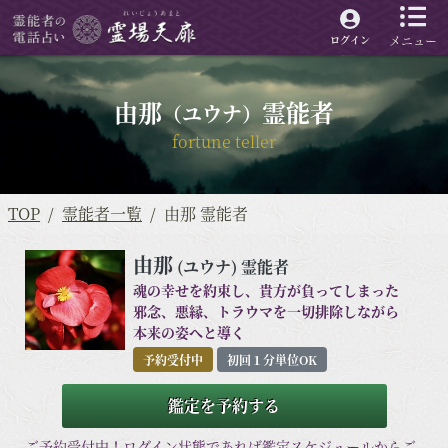
メニュー
ログイン
由那
霊能者
（ユウナ）
fortune teller
TOP
霊能者一覧
由那 霊能者
由那
(ユウナ)
霊能者
魂の幸せを約束し、貴方が負ってしまった
邪念、悪縁、トラウマを一切排除しながら
本来の姿へと導く
予約受付中
初回１分単位OK
鑑定を予約する
ご予約受付中！ログイン状態であれば鑑定スケジュールからご