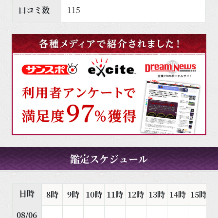
口コミ数
115
鑑定スケジュール
日時
8時
9時
10時
11時
12時
13時
14時
15時
1
08/06