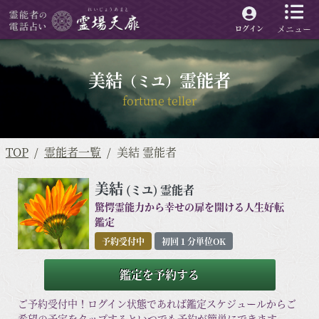
メニュー
ログイン
美結
霊能者
（ミユ）
fortune teller
TOP
霊能者一覧
美結 霊能者
美結
(ミユ)
霊能者
驚愕霊能力から幸せの扉を開ける人生好転
鑑定
予約受付中
初回１分単位OK
鑑定を予約する
ご予約受付中！ログイン状態であれば鑑定スケジュールからご
希望の予定をタップするといつでも予約が簡単にできます