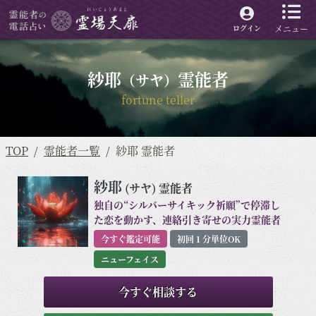
メニュー
ログイン
紗耶
霊能者
（サヤ）
fortune teller
TOP
霊能者一覧
紗耶 霊能者
紗耶
(サヤ)
霊能者
独自の“シルバーサイキック祈願”で停滞し
た恋を動かす、連絡引き寄せの実力霊能者
今すぐ鑑定可能
初回１分単位OK
ニューフェイス
今すぐ相談する