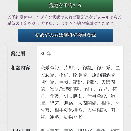
鑑定を予約する
ご予約受付中！ログイン状態であれば鑑定スケジュールからご
希望の予定をタップするといつでも予約が簡単にできます
初めての方は無料で会員登録
鑑定歴
30 年
相談内容
恋愛全般、片思い、復縁、復活愛、二
股恋愛、不倫、略奪愛、遠距離恋愛、
同性愛、浮気、結婚、離婚、夫婦問
題、家庭/家族問題、親子、育児、教
育、介護、引っ越し、仕事全般、適
職、経営、進路、人間関係、相性、マ
マ友、相手の気持ち、人生相談、開
運、運勢、動物など