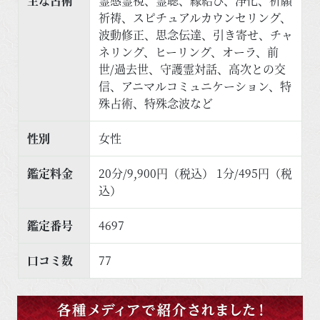
主な占術
霊感霊視、霊聴、縁結び、浄化、祈願
祈祷、スピチュアルカウンセリング、
波動修正、思念伝達、引き寄せ、チャ
ネリング、ヒーリング、オーラ、前
世/過去世、守護霊対話、高次との交
信、アニマルコミュニケーション、特
殊占術、特殊念波など
性別
女性
鑑定料金
20分/9,900円（税込） 1分/495円（税
込）
鑑定番号
4697
口コミ数
77