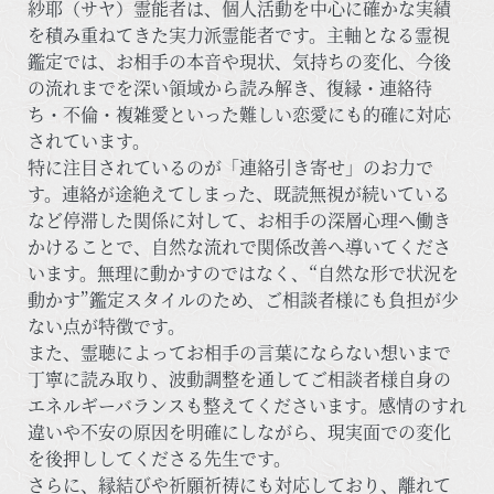
紗耶（サヤ）霊能者は、個人活動を中心に確かな実績
を積み重ねてきた実力派霊能者です。主軸となる霊視
鑑定では、お相手の本音や現状、気持ちの変化、今後
の流れまでを深い領域から読み解き、復縁・連絡待
ち・不倫・複雑愛といった難しい恋愛にも的確に対応
されています。
特に注目されているのが「連絡引き寄せ」のお力で
す。連絡が途絶えてしまった、既読無視が続いている
など停滞した関係に対して、お相手の深層心理へ働き
かけることで、自然な流れで関係改善へ導いてくださ
います。無理に動かすのではなく、“自然な形で状況を
動かす”鑑定スタイルのため、ご相談者様にも負担が少
ない点が特徴です。
また、霊聴によってお相手の言葉にならない想いまで
丁寧に読み取り、波動調整を通してご相談者様自身の
エネルギーバランスも整えてくださいます。感情のすれ
違いや不安の原因を明確にしながら、現実面での変化
を後押ししてくださる先生です。
さらに、縁結びや祈願祈祷にも対応しており、離れて