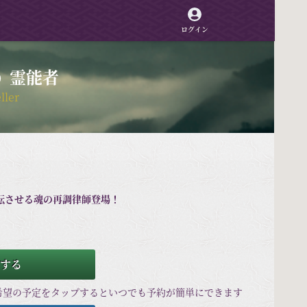
ログイン
霊能者
）
ller
転させる魂の再調律師登場！
する
希望の予定をタップするといつでも予約が簡単にできます