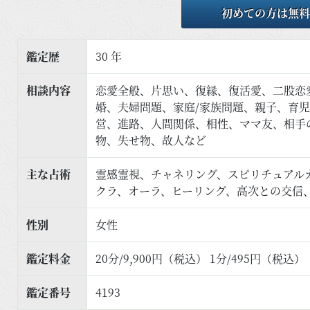
初めての方は無料
鑑定歴
30 年
相談内容
恋愛全般、片思い、復縁、復活愛、二股恋
婚、夫婦問題、家庭/家族問題、親子、育
営、進路、人間関係、相性、ママ友、相手
物、失せ物、故人など
主な占術
霊感霊視、チャネリング、スピリチュアル
クラ、オーラ、ヒーリング、高次との交信
性別
女性
鑑定料金
20分/9,900円（税込） 1分/495円（税込）
鑑定番号
4193