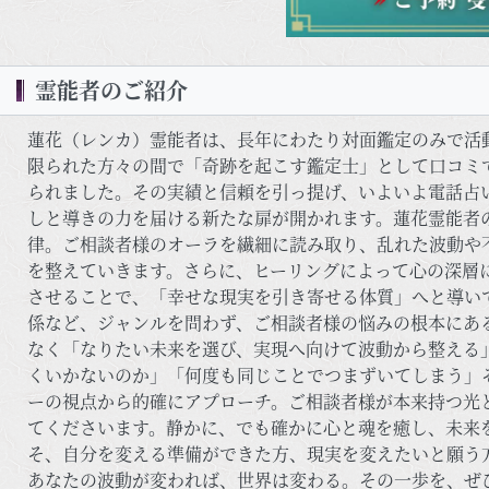
霊能者のご紹介
蓮花（レンカ）霊能者は、長年にわたり対面鑑定のみで活
限られた方々の間で「奇跡を起こす鑑定士」として口コミ
られました。その実績と信頼を引っ提げ、いよいよ電話占
しと導きの力を届ける新たな扉が開かれます。蓮花霊能者の
律。ご相談者様のオーラを繊細に読み取り、乱れた波動や
を整えていきます。さらに、ヒーリングによって心の深層
させることで、「幸せな現実を引き寄せる体質」へと導い
係など、ジャンルを問わず、ご相談者様の悩みの根本にある
なく「なりたい未来を選び、実現へ向けて波動から整える
くいかないのか」「何度も同じことでつまずいてしまう」
ーの視点から的確にアプローチ。ご相談者様が本来持つ光
てくださいます。静かに、でも確かに心と魂を癒し、未来を
そ、自分を変える準備ができた方、現実を変えたいと願う
あなたの波動が変われば、世界は変わる。その一歩を、ぜ