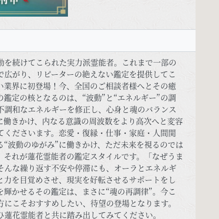
動を続けてこられた実力派霊能者。これまで一部の
で広がり、リピーターの絶えない鑑定を提供してこ
い業界に初登場！今、全国のご相談者様へとその癒
鑑定の核となるのは、“波動”と“エネルギー”の調
不調和なエネルギーを修正し、心身と魂のバランス
に働きかけ、内なる意識の周波数をより高次へと変容
てくださいます。恋愛・復縁・仕事・家庭・人間関
“波動のゆがみ”に働きかけ、ただ未来を視るのでは
」それが蓮花霊能者の鑑定スタイルです。「なぜうま
そんな繰り返す不安や停滞にも、オーラとエネルギ
と力を目覚めさせ、現実を好転させるサポートをし
輝かせるその鑑定は、まさに“魂の再調律”。今こ
方にこそおすすめしたい、待望の登場となります。
ひ蓮花霊能者と共に踏み出してみてください。