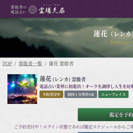
蓮花
（レンカ
fortune te
TOP
霊能者一覧
蓮花 霊能者
蓮花
(レンカ)
霊能者
電話占い業界に初進出！オーラを調律し人生を好
予約受付中
初回１分単位OK
ニューフェイス
鑑定を予約
ご予約受付中！ログイン状態であれば鑑定スケジュールからご