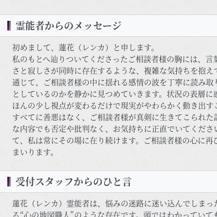
霊能者からのメッセージ
初めまして、蓮花（レンカ）と申します。
私のもとへ辿りついてくださったご相談者様の胸には、言
さと寂しさが同時に存在するような、複雑な気持ちを抱え
通じて、ご相談者様の中に揺れる感情の波を丁寧に読み取
としているのかを静かに見つめていきます。状況の表層に
ほんの少し視点が変わるだけで現実がやわらかく動き出す
すべてに善悪はなく、ご相談者様が真剣に生きてこられた
な内容でも否定や批判なく、お気持ちに正直でいてくださ
て、私は常にその場に在り続けます。ご相談者様の心に再
まいります。
受付スタッフからのひと言
蓮花（レンカ）霊能者は、悩みの迷路に迷い込んでしまっ
る“心の地図職人”のような存在です。頭ではわかっていて