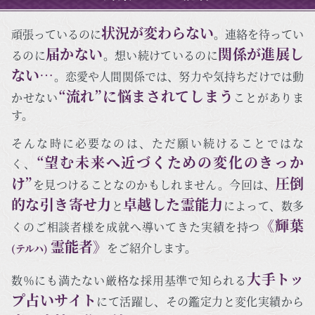
状況が変わらない
頑張っているのに
。連絡を待ってい
届かない
関係が進展し
るのに
。想い続けているのに
ない…
。恋愛や人間関係では、努力や気持ちだけでは動
“流れ”に悩まされてしまう
かせない
ことがありま
す。
そんな時に必要なのは、ただ願い続けることではな
“望む未来へ近づくための変化のきっか
く、
け”
圧倒
を見つけることなのかもしれません。今回は、
的な引き寄せ力
卓越した霊能力
と
によって、数多
《輝葉
くのご相談者様を成就へ導いてきた実績を持つ
霊能者》
をご紹介します。
(テルハ)
大手トッ
数％にも満たない厳格な採用基準で知られる
プ占いサイト
にて活躍し、その鑑定力と変化実績から