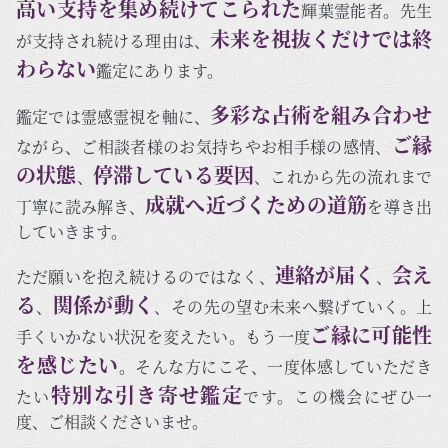
高い支持を集め続けてこられた
輝葉霊能者。先生
未来を視抜くだけでは終
が支持され続ける理由は、
わらない
鑑定にあります。
多彩な占術を組み合わせ
鑑定では霊感霊視を軸に、
ご縁
ながら、ご相談者様のお気持ちやお相手様の感情、
の状態
停滞している要因
、
、これから先の流れまで
成就へ近づくための道筋
丁寧に読み解き、
を導き出
していきます。
連絡が届く
会え
ただ願いを抱え続けるのではなく、
、
る
関係が動く
、
、その先の望む未来へ繋げていく。上
ご縁に可能性
手くいかない状況を変えたい。もう一度
を感じたい
。そんな方にこそ、一度体感していただき
特別な引き寄せ鑑定
たい
です。この機会にぜひ一
度、ご相談くださいませ。