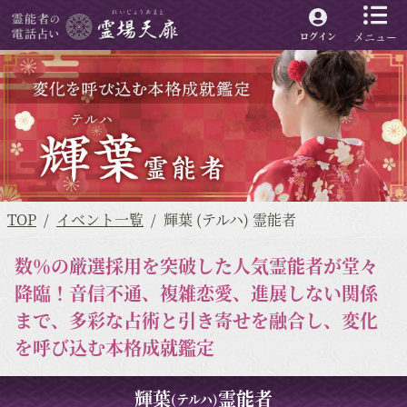
メニュー
ログイン
TOP
イベント一覧
輝葉 (テルハ) 霊能者
数％の厳選採用を突破した人気霊能者が堂々
降臨！音信不通、複雑恋愛、進展しない関係
まで、多彩な占術と引き寄せを融合し、変化
を呼び込む本格成就鑑定
輝葉
霊能者
(テルハ)