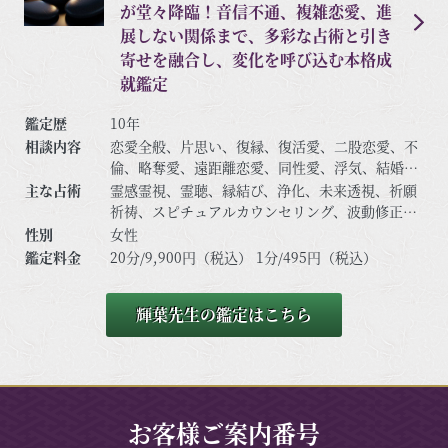
が堂々降臨！音信不通、複雑恋愛、進
展しない関係まで、多彩な占術と引き
寄せを融合し、変化を呼び込む本格成
就鑑定
鑑定歴
10年
相談内容
恋愛全般、片思い、復縁、復活愛、二股恋愛、不
倫、略奪愛、遠距離恋愛、同性愛、浮気、結婚、
離婚、夫婦問題、家庭/家族問題、親子、育児、教
主な占術
霊感霊視、霊聴、縁結び、浄化、未来透視、祈願
育、介護、仕事全般、適職、経営、進路、人間関
祈祷、スピチュアルカウンセリング、波動修正、
係、相性、ママ友、相手の気持ち、人生相談、開
思念伝達、引き寄せ、ヒーリング、守護霊対話、
性別
女性
運、運勢、健康、金銭、動物、など
高次との交信、アニマルコミュニケーション、な
鑑定料金
20分/9,900円（税込） 1分/495円（税込）
ど
輝葉先生の鑑定はこちら
お客様ご案内番号