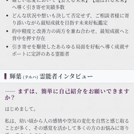
へ導く引き寄せ実績多数
どんな状況や想いも決して否定せず、ご相談者様に寄
り添いながら最短成就を目指す未来好転鑑定
的中精度と改善力の両方を兼ね合わせ、最短成就へと
背中を押す存在
引き寄せを駆使したあらゆる局面を好転へ導く成就サ
ポートに定評のある霊能者
輝葉
霊能者インタビュー
(テルハ)
―― まずは、簡単に自己紹介をお願いできます
か？
はじめまして。
私は、幼い頃から人の感情や空気の変化を自然と感じ取る
ことが多く、その感覚を活かして多くの方のお悩みに寄り