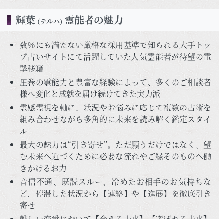
輝葉
霊能者の魅力
(テルハ)
数％にも満たない厳格な採用基準で知られる大手トッ
プ占いサイトにて活躍していた人気霊能者が待望の電
撃移籍
圧巻の霊能力と豊富な経験によって、多くのご相談者
様へ変化と成就を届け続けてきた実力派
霊感霊視を軸に、状況やお悩みに応じて複数の占術を
組み合わせながら多角的に未来を読み解く鑑定スタイ
ル
最大の魅力は“引き寄せ”。ただ願うだけではなく、望
む未来へ近づくために必要な流れやご縁そのものへ働
きかけるお力
音信不通、既読スルー、冷めたお相手のお気持ちな
ど、停滞した状況から【連絡】や【進展】を徹底引き
寄せ
難しい恋愛において【会える未来】【選ばれる未来】