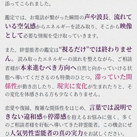
添ってこられました。
声や波長
流れて
鑑定では、お電話が繋がった瞬間の
、
いる空気感
映像
からエネルギーを読み取り、そこから
として
必要な情報を受け取っていきます。
“視るだけ”では終わりませ
また、絆霊能者の鑑定は
ん。
読み取ったエネルギーの流れを整えながら、ご相談
本来進むべき方向へ
者様が
自然と向かっていける状
滞っていた関
態へ導いてくださるのも特徴のひとつ。
係性
現実に変化
が動き出したり、
が生まれたりと、そ
の変化を体感される方も少なくありません。
言葉では説明で
恋愛や復縁、複雑な関係性をはじめ、
きない違和感
停滞感
や
を抱えるお悩みに強く、多く
のご相談者様を好転へ導いてきた絆霊能者。この機会にぜ
人気男性霊能者の真の実力
ひ
をお試しください。