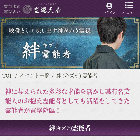
メニュー
ログイン
TOP
イベント一覧
絆 (キズナ) 霊能者
神に与えられた多彩な才能を活かし某有名芸
能人のお抱え霊能者としても活躍をしてきた
霊能者が電撃降臨！
絆
霊能者
(キズナ)