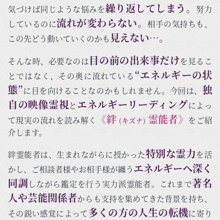
繰り返してしまう。
気づけば同じような悩みを
努力
流れが変わらない。
しているのに
相手の気持ちも、
見えない…。
この先どう動いていくのかも
目の前の出来事だけ
そんな時、必要なのは
を見るこ
“エネルギーの状
とではなく、その奥に流れている
態”
独
に目を向けることなのかもしれません。今回は、
自の映像霊視
エネルギーリーディング
と
によっ
《絆
霊能者》
て現実の流れを読み解く
をご紹
(キズナ)
介します。
特別な霊力
絆霊能者は、生まれながらに授かった
を活
エネルギーへ深く
かし、ご相談者様やお相手様が纏う
同調
著名
しながら鑑定を行う実力派霊能者。これまで
人や芸能関係者
からも支持を集めてきた背景を持ち、
多くの方の人生の転機
その鋭い感覚によって
に寄り