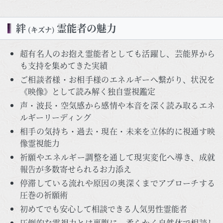
絆
霊能者の魅力
(キズナ)
超有名人のお抱え霊能者としても活躍し、芸能界から
も支持を集めてきた実績
ご相談者様・お相手様のエネルギーへ繋がり、状況を
《映像》として読み解く独自霊視鑑定
声・波長・空気感から感情や本音を深く読み取るエネ
ルギーリーディング
相手の気持ち・過去・現在・未来を立体的に視通す映
像霊視能力
祈願やエネルギー調整を通して現実変化へ導き、成就
報告が多数寄せられるお力添え
停滞している流れや原因の奥深くまでアプローチする
圧巻の祈願術
初めてでも安心して相談できる人気男性霊能者
圧倒的な霊視力とは裏腹に、柔らかく自然体で相談し