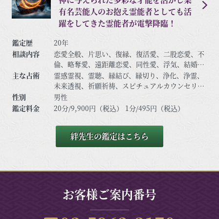
有名芸能人のお抱え霊能者としても活
躍をしてきた霊能者が電撃降臨！
鑑定歴
20年
相談内容
恋愛全般、片思い、復縁、復活愛、二股恋愛、不
倫、略奪愛、遠距離恋愛、同性愛、浮気、結婚、
離婚、夫婦問題、家庭/家族問題、親子、育児、教
主な占術
霊感霊視、霊聴、縁結び、縁切り、浄化、浄霊、
育、介護、引っ越し、仕事全般、適職、経営、進
未来透視、祈願祈祷、スピチュアルカウンセリン
路、人間関係、相性、相手の気持ち、人生相談、
グ、波動修正、思念伝達、引き寄せ、チャクラ、
性別
男性
開運、運勢、健康、金銭、動物、失せ物、故人、
ヒーリング、前世・過去世、守護霊対話、特殊占
鑑定料金
20分/9,900円（税込） 1分/495円（税込）
心霊相談など
術、特殊念波など
絆先生の鑑定はこちら
お客様ご案内番号